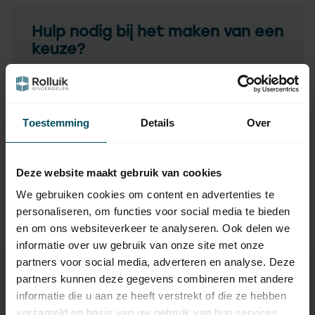
Hulp nodig bij het maken van een
keuze?
Neem contact op met een van onze medewerkers
Vraag het de expert
Toestemming
Details
Over
Gerelateerde producten
Deze website maakt gebruik van cookies
We gebruiken cookies om content en advertenties te
TypeError: Failed to fetch
personaliseren, om functies voor social media te bieden
https://www.rolluikonderdelen.nl/nl/merken/nice/adaptie
en om ons websiteverkeer te analyseren. Ook delen we
sets-rolluikmotor/maat-m-45-mm-5-t-m-50-nm/
informatie over uw gebruik van onze site met onze
partners voor social media, adverteren en analyse. Deze
partners kunnen deze gegevens combineren met andere
informatie die u aan ze heeft verstrekt of die ze hebben
Specificaties
verzameld op basis van uw gebruik van hun services.