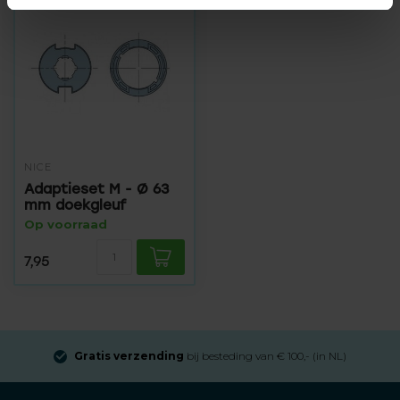
NICE
Adaptieset M - Ø 63
mm doekgleuf
Op voorraad
7,95
Gratis verzending
bij besteding van € 100,- (in NL)