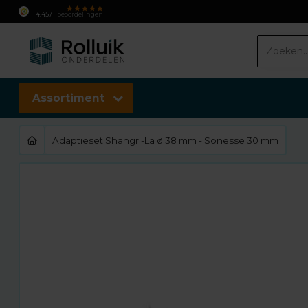
Snel in huis:
bezorging
b
4.457+
beoordelingen
Assortiment
Adaptieset Shangri-La ø 38 mm - Sonesse 30 mm