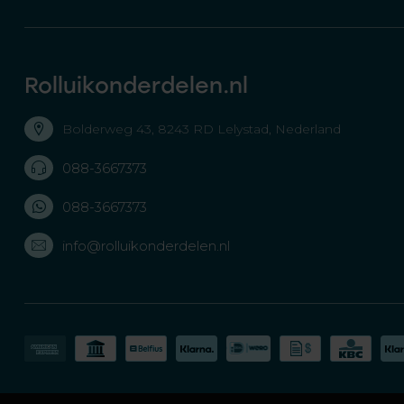
Rolluikonderdelen.nl
Bolderweg 43, 8243 RD Lelystad, Nederland
088-3667373
088-3667373
info@rolluikonderdelen.nl