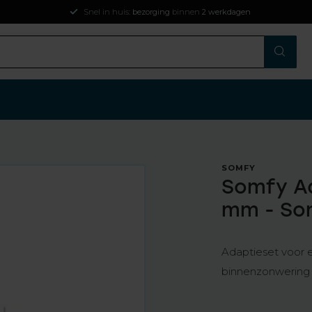
innen
2 werkdagen
SOMFY
Somfy Ad
mm - So
Adaptieset voor
binnenzonwering