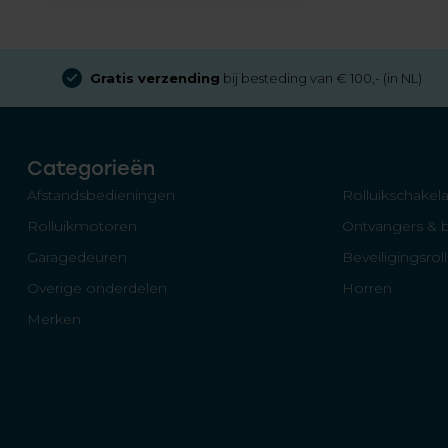
Gratis verzending
bij besteding van € 100,- (in NL)
Categorieën
Afstandsbedieningen
Rolluikschakela
Rolluikmotoren
Ontvangers & 
Garagedeuren
Beveiligingsrol
Overige onderdelen
Horren
Merken