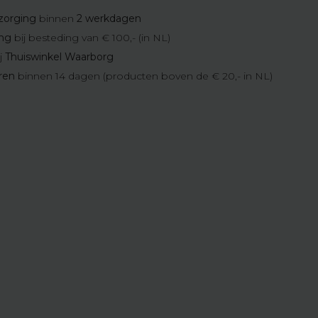
zorging
binnen
2 werkdagen
ing
bij besteding van € 100,- (in NL)
j
Thuiswinkel Waarborg
eren
binnen 14 dagen (producten boven de € 20,- in NL)