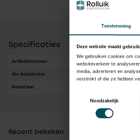
Toestemming
Specificaties
Deze website maakt gebruik
We gebruiken cookies om cont
Artikelnummer
5002
websiteverkeer te analyseren
media, adverteren en analys
tbv buismotor
Somfy Sonesse 30
verstrekt of die ze hebben v
Materiaal
Kunststof
Toestemmingsselectie
Noodzakelijk
Recent bekeken