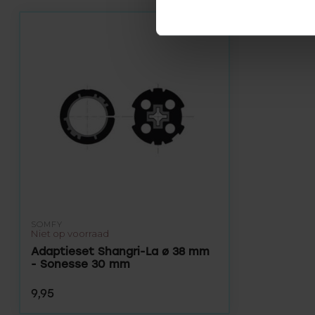
SOMFY
Niet op voorraad
Adaptieset Shangri-La ø 38 mm
- Sonesse 30 mm
9,95