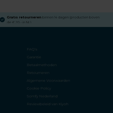
Gratis retourneren
binnen 14 dagen (producten boven
de € 20,- in NL)
FAQ's
Garantie
Betaalmethoden
Retourneren
Algemene Voorwaarden
Cookie Policy
Somfy Nederland
Reviewbeleid van Kiyoh