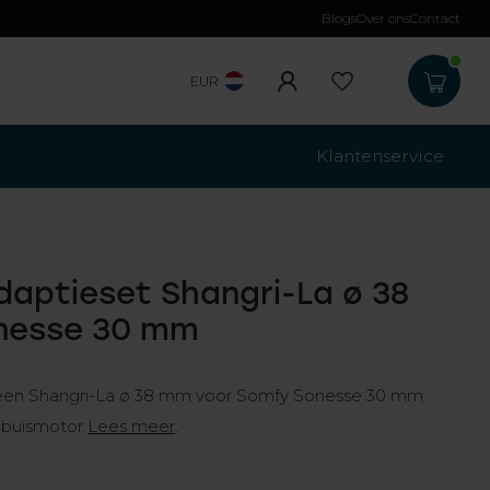
Blogs
Over ons
Contact
Gr
EUR
Klantenservice
aptieset Shangri-La ø 38
nesse 30 mm
 een Shangri-La ø 38 mm voor Somfy Sonesse 30 mm
 buismotor
Lees meer
.