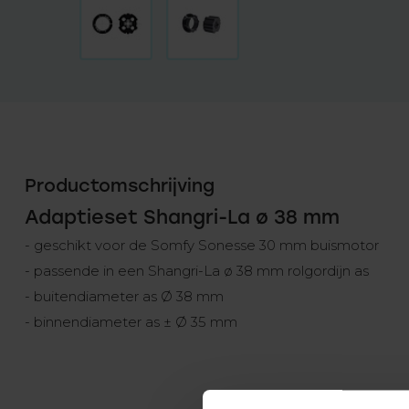
Productomschrijving
Adaptieset Shangri-La ø 38 mm
- geschikt voor de Somfy Sonesse 30 mm buismotor
- passende in een Shangri-La ø 38 mm rolgordijn as
- buitendiameter as Ø 38 mm
- binnendiameter as ± Ø 35 mm