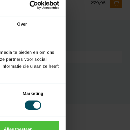
mfy Sonesse 30 RTS 2/25
279,95
voorraad
Over
 media te bieden en om ons
9013775
ze partners voor social
nformatie die u aan ze heeft
Shangri-La ø 38 mm
Marketing
Alles toestaan