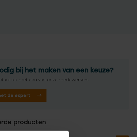
odig bij het maken van een keuze?
tact op met een van onze medewerkers
het de expert
erde producten
MFY