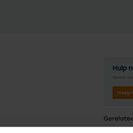
Hulp n
Neem con
Vraag 
Gerelate
SO