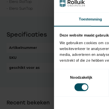
- Elero RolTop
- Elero SunTop
Toestemming
Specificaties
Deze website maakt gebruik
We gebruiken cookies om cont
Artikelnummer
5709
websiteverkeer te analyseren
media, adverteren en analys
SKU
131162901
verstrekt of die ze hebben v
geschikt voor as
Ø 50 mm
Toestemmingsselectie
Noodzakelijk
Recent bekeken