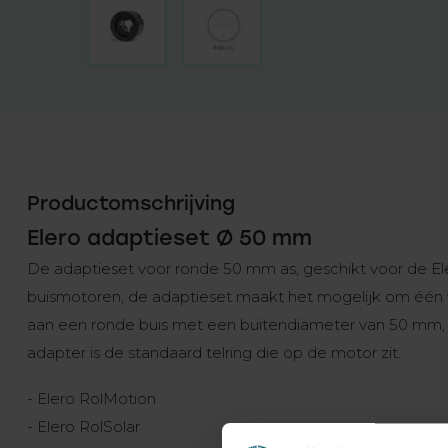
Productomschrijving
Elero adaptieset Ø 50 mm
De adaptieset voor ronde 50 mm as, geschikt voor de El
buismotoren, de adaptieset maakt het mogelijk om één 
aan een ronde buis met een buitendiameter van 50 mm, 
adapter is de standaard telring die op de motor zit.
- Elero RolMotion
- Elero RolSolar