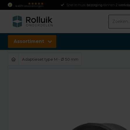
Snel in huis:
bezorging
binnen
2 werkd
4.457+
beoordelingen
Assortiment
Adaptieset type M - Ø 50 mm