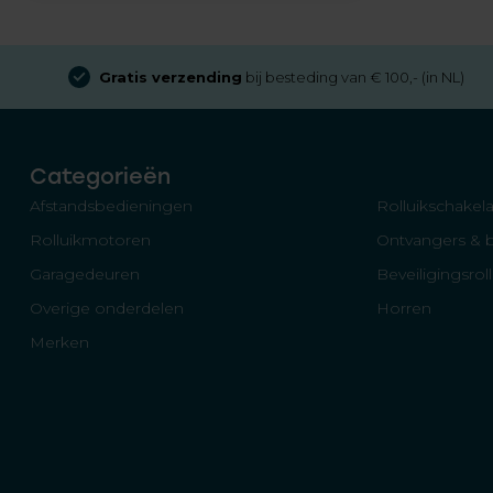
Gratis verzending
bij besteding van € 100,- (in NL)
Categorieën
Afstandsbedieningen
Rolluikschakela
Rolluikmotoren
Ontvangers & 
Garagedeuren
Beveiligingsrol
Overige onderdelen
Horren
Merken