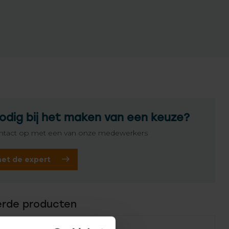
odig bij het maken van een keuze?
tact op met een van onze medewerkers
het de expert
erde producten
Failed to fetch