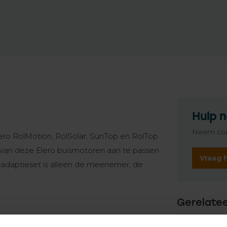
Hulp n
Neem con
ero RolMotion, RolSolar, SunTop en RolTop
van deze Elero buismotoren aan te passen
Vraag 
adaptieset is alleen de meenemer, de
Gerelate
TypeError: 