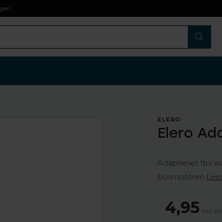
agen
ELERO
Elero Ad
Adaptieset tbv a
buismotoren
Lee
4,95
Incl. b