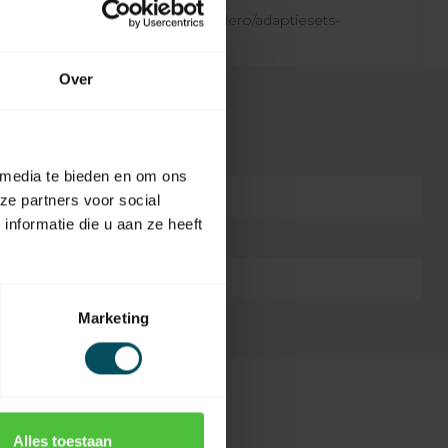
.rolluikonderdelen.nl/nl/merken/elero/adaptiesets-
/
Over
 media te bieden en om ons
7432257868844
ze partners voor social
nformatie die u aan ze heeft
Elero M type
Kunststof
Marketing
Alles toestaan