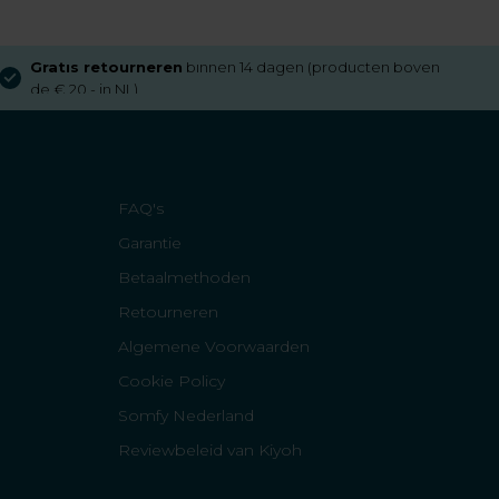
Gratis retourneren
binnen 14 dagen (producten boven
de € 20,- in NL)
FAQ's
Garantie
Betaalmethoden
Retourneren
Algemene Voorwaarden
Cookie Policy
Somfy Nederland
Reviewbeleid van Kiyoh