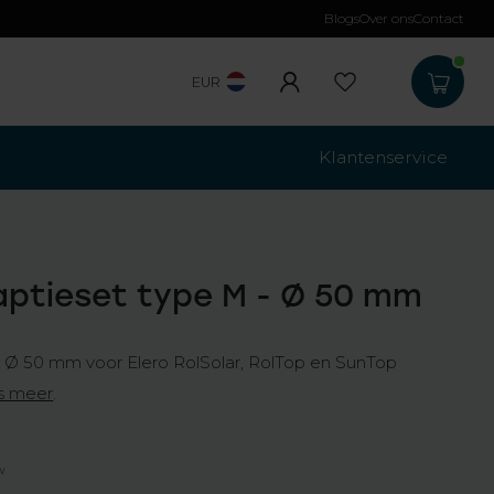
Blogs
Over ons
Contact
Gratis verzending
b
EUR
Klantenservice
aptieset type M - Ø 50 mm
s Ø 50 mm voor Elero RolSolar, RolTop en SunTop
s meer
.
tw