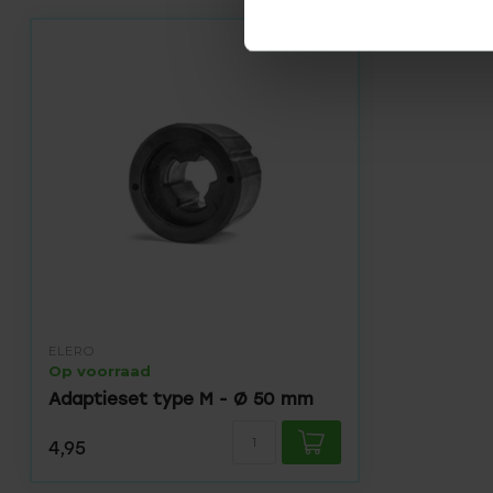
ELERO
Op voorraad
Adaptieset type M - Ø 50 mm
4,95