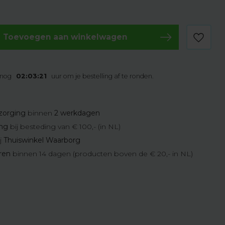
Toevoegen aan winkelwagen
 nog
02:03:20
uur om je bestelling af te ronden.
zorging
binnen
2 werkdagen
ing
bij besteding van € 100,- (in NL)
j
Thuiswinkel Waarborg
eren
binnen 14 dagen (producten boven de € 20,- in NL)