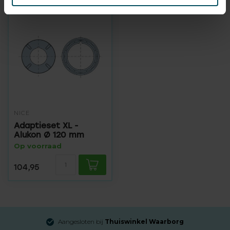
NICE
Adaptieset XL -
Alukon Ø 120 mm
Op voorraad
104,95
Aangesloten bij
Thuiswinkel Waarborg