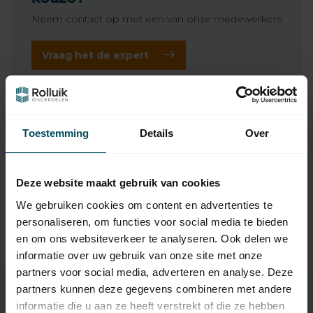
Neem contact op met een van onze medewerkers
Vraag het de expert
Gerelateerde producten
Toestemming
Details
Over
NICE
Nice buismotor Era XL
465,00
Op voorraad
Deze website maakt gebruik van cookies
We gebruiken cookies om content en advertenties te
NICE
Nice Motorsteun tbv Nice
personaliseren, om functies voor social media te bieden
29,95
Era XL
en om ons websiteverkeer te analyseren. Ook delen we
Op voorraad
informatie over uw gebruik van onze site met onze
partners voor social media, adverteren en analyse. Deze
partners kunnen deze gegevens combineren met andere
informatie die u aan ze heeft verstrekt of die ze hebben