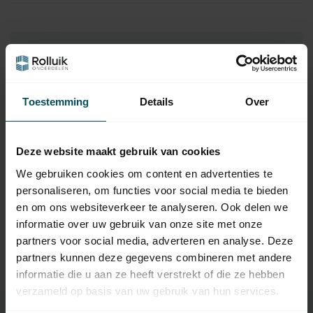
Hulp nodig bij het maken van een
keuze?
Neem contact op met een van onze medewerkers
Toestemming
Details
Over
Vraag het de expert
Deze website maakt gebruik van cookies
We gebruiken cookies om content en advertenties te
personaliseren, om functies voor social media te bieden
Gerelateerde producten
en om ons websiteverkeer te analyseren. Ook delen we
HÖRMANN
informatie over uw gebruik van onze site met onze
Hörmann sectionaaldeur
trekverenpakket, type 1 en
partners voor social media, adverteren en analyse. Deze
147,95
2
partners kunnen deze gegevens combineren met andere
Op voorraad
informatie die u aan ze heeft verstrekt of die ze hebben
verzameld op basis van uw gebruik van hun services.