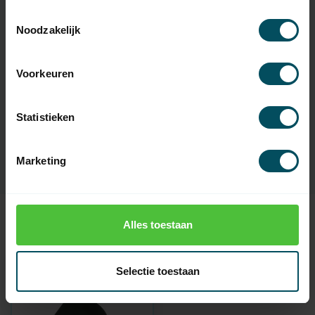
Toestemmingsselectie
Noodzakelijk
Specificaties
Voorkeuren
Artikelnummer
5326
EAN Code
7432257883823
Statistieken
SKU
3054869
Marketing
Alles toestaan
Recent bekeken
Selectie toestaan