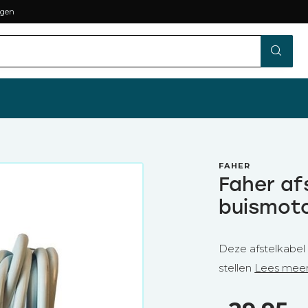
agen
FAHER
Faher af
buismot
Deze afstelkabel
stellen
Lees mee