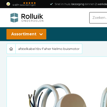
Snel in huis:
bezorging
binnen
2 werkd
4.457+
beoordelingen
Assortiment
afstelkabel tbv Faher Nelmo buismotor