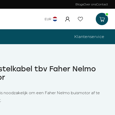
Blogs
Over ons
Contact
Gratis verzending
b
EUR
Klantenservice
stelkabel tbv Faher Nelmo
or
 is noodzakelijk om een Faher Nelmo buismotor af te
r
.