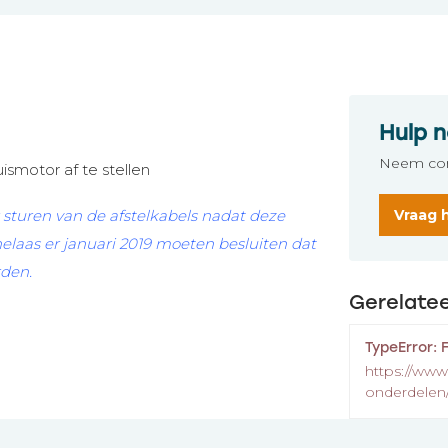
Hulp n
Neem con
smotor af te stellen
Vraag 
 sturen van de afstelkabels nadat deze
helaas er januari 2019 moeten besluiten dat
rden.
Gerelate
TypeError: 
https://www
onderdelen