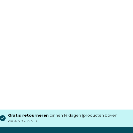
Gratis retourneren
binnen 14 dagen (producten boven
de € 20,- in NL)