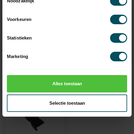
Noodzakelijk
Artikelnummer
2493
Voorkeuren
EAN Code
7432257273242
Statistieken
SKU
AR39 nok
Marketing
Recent bekeken
Alles toestaan
Selectie toestaan