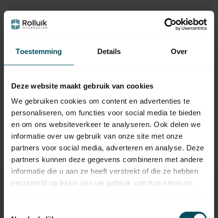
Hulp nodig bij het maken van een
keuze?
Neem contact op met een van onze medewerkers
Toestemming
Details
Over
Vraag het de expert
Deze website maakt gebruik van cookies
We gebruiken cookies om content en advertenties te
personaliseren, om functies voor social media te bieden
Gerelateerde producten
en om ons websiteverkeer te analyseren. Ook delen we
informatie over uw gebruik van onze site met onze
TypeError: Failed to fetch
partners voor social media, adverteren en analyse. Deze
https://www.rolluikonderdelen.nl/nl/overige-
onderdelen/arreteernokken/
partners kunnen deze gegevens combineren met andere
informatie die u aan ze heeft verstrekt of die ze hebben
verzameld op basis van uw gebruik van hun services.
Toestemmingsselectie
Specificaties