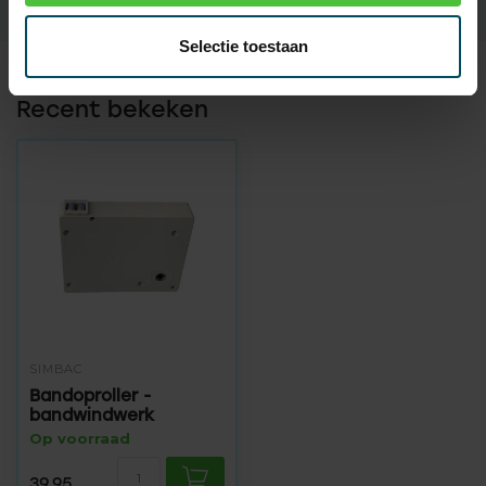
Selectie toestaan
Recent bekeken
SIMBAC
Bandoproller -
bandwindwerk
Op voorraad
39,95