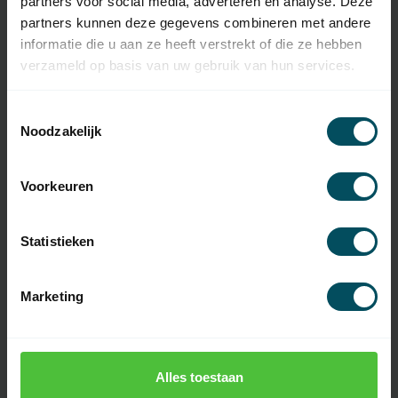
partners voor social media, adverteren en analyse. Deze
Specificaties
partners kunnen deze gegevens combineren met andere
informatie die u aan ze heeft verstrekt of die ze hebben
verzameld op basis van uw gebruik van hun services.
Artikelnummer
3987
EAN Code
7432257584522
Toestemmingsselectie
Noodzakelijk
SKU
81 490 00-910
Afmetingen
152x120x30
Voorkeuren
Band breedte
14 mm
Statistieken
Band lengte
6 meter
Kleur
wit
Marketing
Materiaal
Kunststof
Montage
opbouw
Alles toestaan