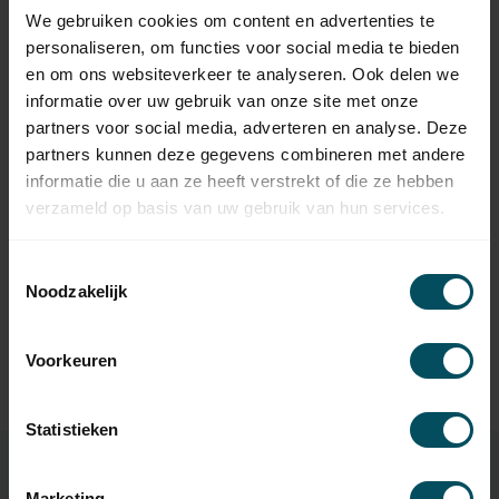
16,95
mm, extra sterk
We gebruiken cookies om content en advertenties te
Op voorraad
personaliseren, om functies voor social media te bieden
en om ons websiteverkeer te analyseren. Ook delen we
SELVE
informatie over uw gebruik van onze site met onze
Selve Optrekband 22 mm,
12,95
partners voor social media, adverteren en analyse. Deze
12 meter
partners kunnen deze gegevens combineren met andere
Op voorraad
informatie die u aan ze heeft verstrekt of die ze hebben
verzameld op basis van uw gebruik van hun services.
SELVE
Selve Optrekband 22 mm,
22,95
katoen, 12 meter
Toestemmingsselectie
Op voorraad
Noodzakelijk
SELVE
Selve Bandopwinder
Voorkeuren
4,95
inbouw afdekplaat
Op voorraad
Statistieken
Marketing