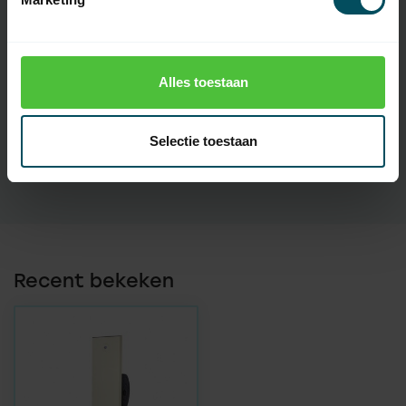
Specificaties
Artikelnummer
2542
Alles toestaan
EAN Code
7432257277233
Selectie toestaan
SKU
11 30 00
Recent bekeken