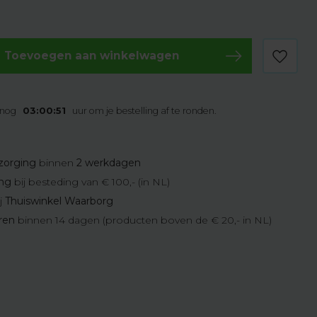
Toevoegen aan winkelwagen
 nog
03:00:50
uur om je bestelling af te ronden.
zorging
binnen
2 werkdagen
ing
bij besteding van € 100,- (in NL)
j
Thuiswinkel Waarborg
eren
binnen 14 dagen (producten boven de € 20,- in NL)