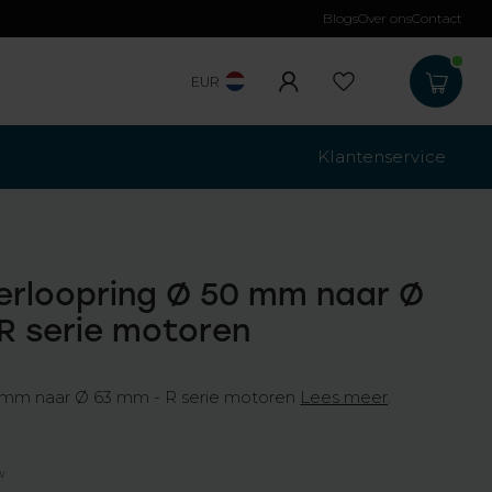
Blogs
Over ons
Contact
Gratis verzending
b
EUR
Klantenservice
erloopring Ø 50 mm naar Ø
R serie motoren
 mm naar Ø 63 mm - R serie motoren
Lees meer
.
tw