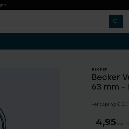
agen
BECKER
Becker V
63 mm - 
Verloopring Ø 50
4,95
Incl. b