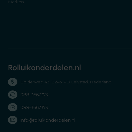
Merken
Rolluikonderdelen.nl
Bolderweg 43, 8243 RD Lelystad, Nederland
088-3667373
088-3667373
info@rolluikonderdelen.nl