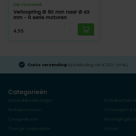
Op voorraad
Verloopring Ø 50 mm naar Ø 63
mm - R serie motoren
4,95
Gratis verzending
bij besteding van € 100,- (in NL)
Categorieën
Afstandsbedieningen
Rolluikschakela
Rolluikmotoren
Ontvangers & 
Garagedeuren
Beveiligingsrol
Overige onderdelen
Horren