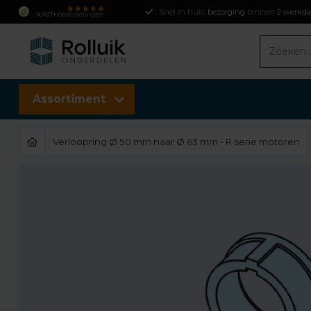
Snel in huis:
bezorging
binnen
2 werkd
4.457+
beoordelingen
Assortiment
Verloopring Ø 50 mm naar Ø 63 mm - R serie motoren