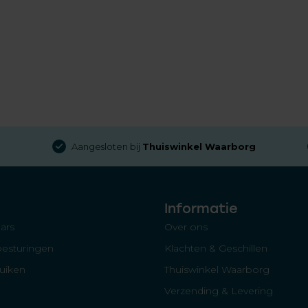
Aangesloten bij
Thuiswinkel Waarborg
Informatie
ars
Over ons
besturingen
Klachten & Geschillen
luiken
Thuiswinkel Waarborg
Verzending & Levering