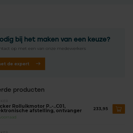
odig bij het maken van een keuze?
tact op met een van onze medewerkers
het de expert
erde producten
CKER
cker Rolluikmotor P..-..C01,
233,95
ektronische afstelling, ontvanger
voorraad
CKER