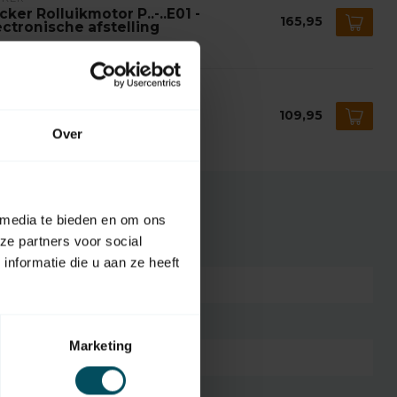
cker Rolluikmotor P..-..E01 -
165,95
ectronische afstelling
voorraad
CKER
cker Buismotor P..-..M04 -
109,95
chanische afstelling
Over
voorraad
 media te bieden en om ons
ze partners voor social
nformatie die u aan ze heeft
7432257096063
Becker R Serie
Marketing
Kunststof