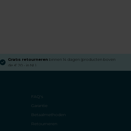
Gratis retourneren
binnen 14 dagen (producten boven
de € 20,- in NL)
FAQ's
Garantie
Betaalmethoden
Retourneren