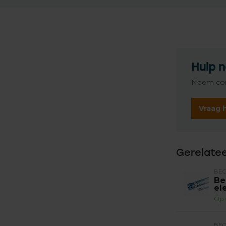
Hulp n
Neem con
Vraag 
Gerelate
BE
Be
el
Op 
BE