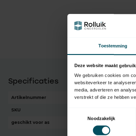
Toestemming
Deze website maakt gebruik
We gebruiken cookies om cont
Specificaties
websiteverkeer te analyseren
media, adverteren en analys
verstrekt of die ze hebben v
Artikelnummer
2085
SKU
4930 300 006 0
Toestemmingsselectie
Noodzakelijk
geschikt voor as
Ø 63 mm