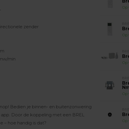
Br
Op 
r
BR
irectionele zender
Br
Op 
mm
BR
Br
omw/min
Op 
BR
Br
N
Op 
nop! Bedien je binnen- en buitenzonwering
BR
Br
 app. Door de koppeling met een BREL
Op 
e – hoe handig is dat?