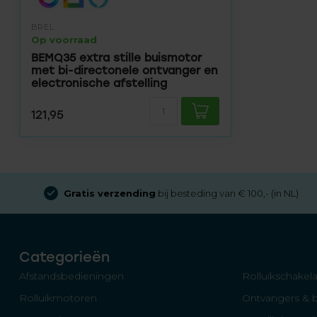
BREL
Op voorraad
BEMQ35 extra stille buismotor
met bi-directonele ontvanger en
electronische afstelling
121,95
Gratis verzending
bij besteding van € 100,- (in NL)
Categorieën
Afstandsbedieningen
Rolluikschakela
Rolluikmotoren
Ontvangers & 