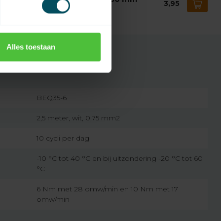
3,95
nter Douglas
voorraad
Alles toestaan
BEQ35-6
2,5 meter, wit, 0,75 mm2
10 cycli per dag
-10 °C tot 40 °C en bij uitzondering -20 °C tot 60
°C
6 Nm met 28 omw/min en 10 Nm met 17
omw/min