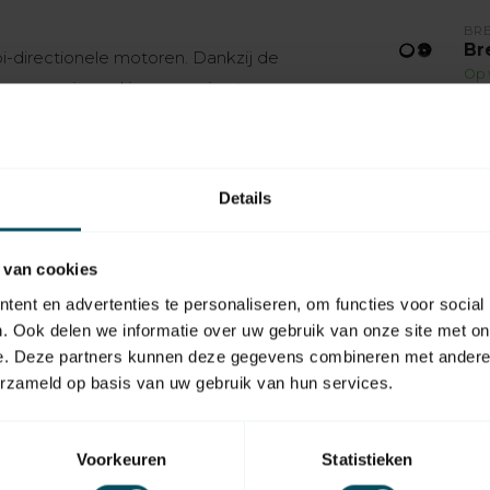
BR
Br
-directionele motoren. Dankzij de
Op 
 voeg je snel je zonwering toe en
BR
Br
na
Op 
Details
ectionele als mono-directionele motoren.
voegen aan de BREL HOME app, zodat je
BR
Br
 van cookies
m
ent en advertenties te personaliseren, om functies voor social
Op 
. Ook delen we informatie over uw gebruik van onze site met on
slimme woning. Koppel hem via WiFi of
e. Deze partners kunnen deze gegevens combineren met andere i
BR
ndsnelle installatie dankzij de
erzameld op basis van uw gebruik van hun services.
Br
ectionele motoren, zodat je jouw zonwering
Op 
Voorkeuren
Statistieken
BR
sgemak!
Br