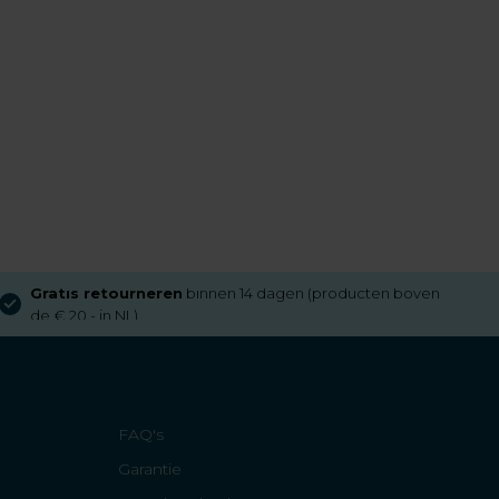
Gratis retourneren
binnen 14 dagen (producten boven
de € 20,- in NL)
FAQ's
Garantie