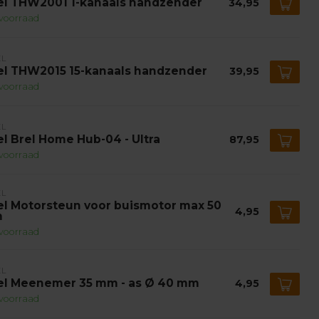
el THW2001 1-kanaals handzender
34,95
voorraad
EL
el THW2015 15-kanaals handzender
39,95
voorraad
EL
el Brel Home Hub-04 - Ultra
87,95
voorraad
EL
el Motorsteun voor buismotor max 50
4,95
m
voorraad
EL
el Meenemer 35 mm - as Ø 40 mm
4,95
voorraad