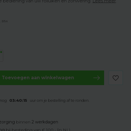
e bediening van uw rolluiken en zonwering.
Lees meer
.
l. btw
m
Toevoegen aan winkelwagen
 nog
03:40:14
uur om je bestelling af te ronden.
zorging
binnen
2 werkdagen
ing
bij besteding van € 100,- (in NL)