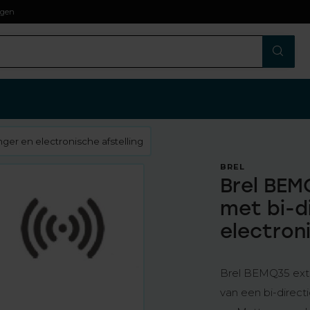
agen
ger en electronische afstelling
BREL
Brel BEM
met bi-d
electron
Brel BEMQ35 extr
van een bi-direct