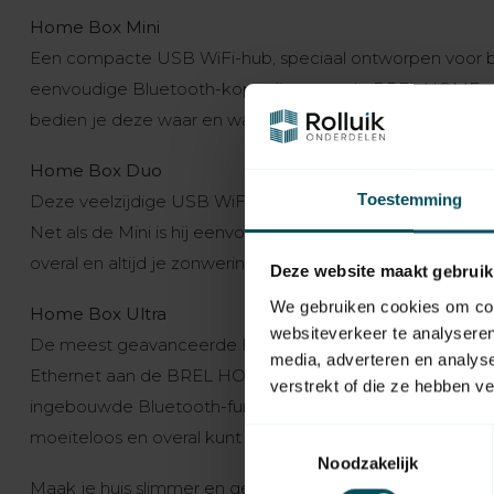
Home Box Mini
Een compacte USB WiFi-hub, speciaal ontworpen voor bi
eenvoudige Bluetooth-koppeling met de BREL HOME app
bedien je deze waar en wanneer je maar wilt.
Home Box Duo
Toestemming
Deze veelzijdige USB WiFi-hub ondersteunt zowel bi-dir
Net als de Mini is hij eenvoudig via Bluetooth toe te 
overal en altijd je zonwering kunt bedienen.
Deze website maakt gebruik
We gebruiken cookies om cont
Home Box Ultra
websiteverkeer te analyseren
De meest geavanceerde BREL HOME hub voor een écht 
media, adverteren en analys
Ethernet aan de BREL HOME app en profiteer van een raze
verstrekt of die ze hebben v
ingebouwde Bluetooth-functie. Geschikt voor alle bi-dir
moeiteloos en overal kunt aansturen.
Toestemmingsselectie
Noodzakelijk
Maak je huis slimmer en geniet van optimaal bediening