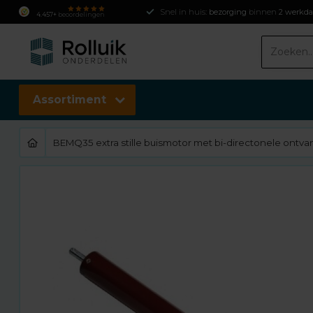
Snel in huis:
bezorging
binnen
2 werkd
4.457+
beoordelingen
Assortiment
BEMQ35 extra stille buismotor met bi-directonele ontvan