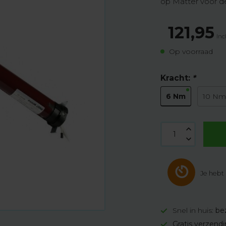
op Matter voor d
121,95
Inc
Op voorraad
Kracht:
*
6 Nm
10 N
Je hebt
Snel in huis:
be
Gratis verzend