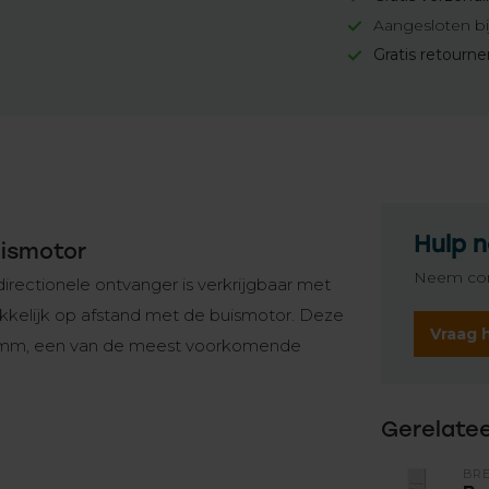
Aangesloten bi
Gratis retourn
Hulp n
uismotor
Neem con
irectionele ontvanger is verkrijgbaar met
kelijk op afstand met de buismotor. Deze
Vraag 
40 mm, een van de meest voorkomende
Gerelate
BR