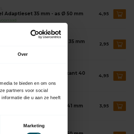
EL
el Adaptieset 35 mm - as Ø 50 mm
4,95
voorraad
EL
el Verloopring buismotor Ø 35 mm
2,95
ar Ø 45 mm
voorraad
Over
EL
el Adaptieset 35 mm - as 8 kant 40
4,95
m
 media te bieden en om ons
voorraad
ze partners voor social
nformatie die u aan ze heeft
EL
el Adaptieset 35 mm - as Ø 41 mm
3,95
voorraad
Marketing
EL
el Adaptieset 35 mm - as Ø 50 mm