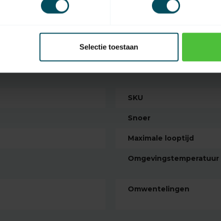
Hu
Op 
Selectie toestaan
SKU
Snoer
Maximale looptijd
Omgevingstemperatuur
Omwentelingen