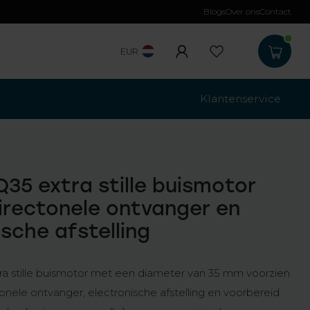
Blogs
Over ons
Contact
Gratis verzending
b
EUR
Klantenservice
Q35 extra stille buismotor
irectonele ontvanger en
ische afstelling
a stille buismotor met een diameter van 35 mm voorzien
ionele ontvanger, electronische afstelling en voorbereid