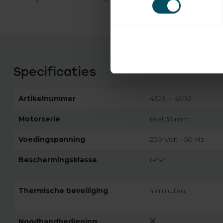
Specificaties
Artikelnummer
4323 + 4502
Motorserie
Brel 35 mm
Voedingspanning
230 Volt - 50 Hz
Beschermingsklasse
IP44
Thermische beveiliging
4 minuten
Noodhandbediening