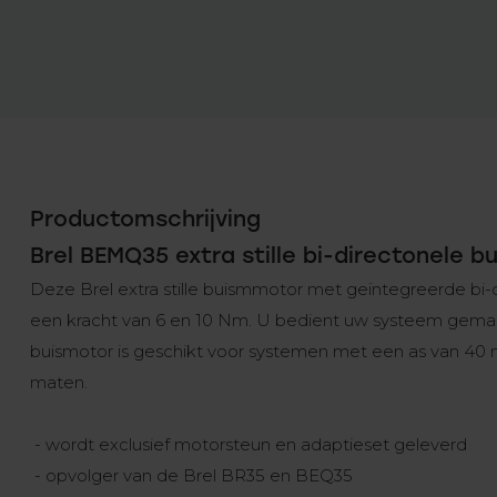
Productomschrijving
Brel BEMQ35 extra stille bi-directonele b
Deze Brel extra stille buismmotor met geïntegreerde bi-d
een kracht van 6 en 10 Nm. U bedient uw systeem gemak
buismotor is geschikt voor systemen met een as van 
maten.
- wordt exclusief motorsteun en adaptieset geleverd
- opvolger van de Brel BR35 en BEQ35