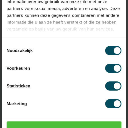
informatie over uw gebruik van onze site met onze
SELVE
partners voor social media, adverteren en analyse. Deze
Selve Bandopwinder -
12,95
partners kunnen deze gegevens combineren met andere
bandoproller 7 mtr
informatie die u aan ze heeft verstrekt of die ze hebben
Op voorraad
verzameld op basis van uw gebruik van hun services.
SELVE
Selve Bandopwinder -
Toestemmingsselectie
bandoproller 11 meter - 18
23,95
Noodzakelijk
mm band
Op voorraad
Voorkeuren
Statistieken
Specificaties
Marketing
Artikelnummer
2050
EAN Code
7432257093031