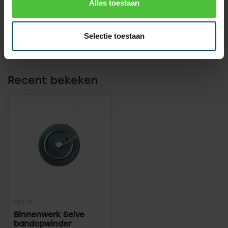
Alles toestaan
SKU
00 24 52
Selectie toestaan
Recent bekeken
SELVE
Binnenwerk Selve
bandopwinder