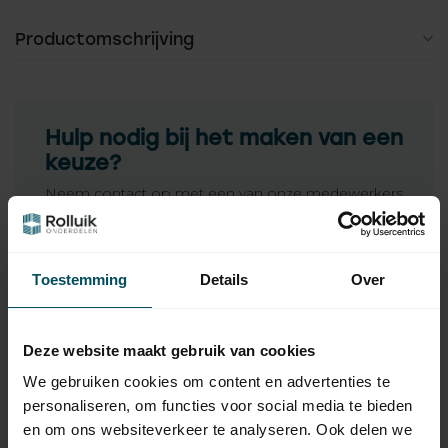
Productomschrijving
Hulp nodig bij het maken van een
keuze?
Neem contact op met een van onze medewerkers
Vraag het de expert
Toestemming
Details
Over
Gerelateerde producten
Deze website maakt gebruik van cookies
SELVE
We gebruiken cookies om content en advertenties te
Selve Bandopwinder -
9,95
bandoproller 5 meter
personaliseren, om functies voor social media te bieden
Op voorraad
en om ons websiteverkeer te analyseren. Ook delen we