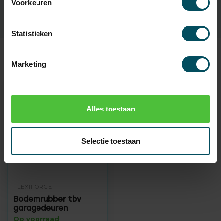
Voorkeuren
Statistieken
Marketing
Recent bekeken
Alles toestaan
Selectie toestaan
FLEXIFORCE
Bodemrubber tbv
garagedeuren
Op voorraad