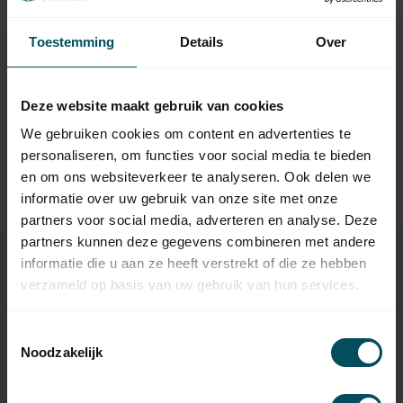
Neem contact op met een van onze medewerkers
Toestemming
Details
Over
Vraag het de expert
Deze website maakt gebruik van cookies
Gerelateerde producten
We gebruiken cookies om content en advertenties te
personaliseren, om functies voor social media te bieden
TypeError: Failed to fetch
en om ons websiteverkeer te analyseren. Ook delen we
https://www.rolluikonderdelen.nl/nl/garagedeuren/sectio
informatie over uw gebruik van onze site met onze
naaldeuren/bodem-en-zijafdichtingen/
partners voor social media, adverteren en analyse. Deze
partners kunnen deze gegevens combineren met andere
informatie die u aan ze heeft verstrekt of die ze hebben
verzameld op basis van uw gebruik van hun services.
Specificaties
Toestemmingsselectie
Noodzakelijk
Artikelnummer
4325
SKU
106001023