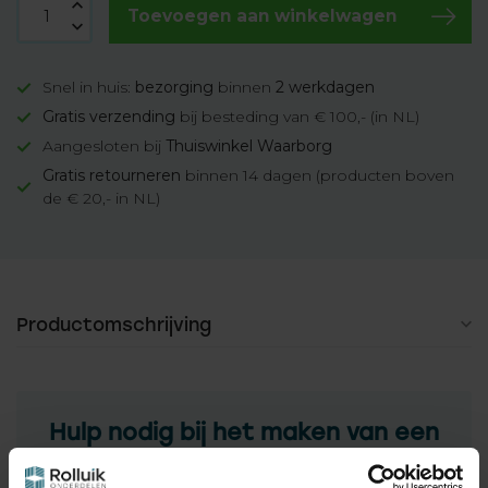
Toevoegen aan winkelwagen
Snel in huis:
bezorging
binnen
2 werkdagen
Gratis verzending
bij besteding van € 100,- (in NL)
Aangesloten bij
Thuiswinkel Waarborg
Gratis retourneren
binnen 14 dagen (producten boven
de € 20,- in NL)
Productomschrijving
Hulp nodig bij het maken van een
keuze?