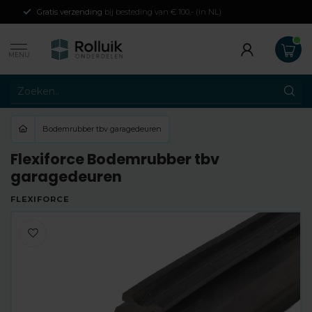
Gratis verzending
bij besteding van € 100,- (in NL)
MENU
Bodemrubber tbv garagedeuren
Flexiforce Bodemrubber tbv
garagedeuren
FLEXIFORCE