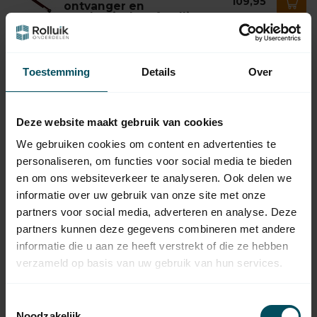
109,95
ontvanger en
mechanische afstelling
Op voorraad
BREL
Toestemming
Details
Over
Brel MS35 buismotor met
69,95
mechanische afstelling
Op voorraad
Deze website maakt gebruik van cookies
We gebruiken cookies om content en advertenties te
BREL
Brel MEV45 buismotor met
124,95
personaliseren, om functies voor social media te bieden
ontvanger en
99,95
elektronische afstelling
en om ons websiteverkeer te analyseren. Ook delen we
Niet op voorraad
informatie over uw gebruik van onze site met onze
partners voor social media, adverteren en analyse. Deze
partners kunnen deze gegevens combineren met andere
BREL
Brel MR45 buismotor met
informatie die u aan ze heeft verstrekt of die ze hebben
mono-directionele
99,95
ontvanger en mechanische
verzameld op basis van uw gebruik van hun services.
afstelling
Niet op voorraad
Toestemmingsselectie
Noodzakelijk