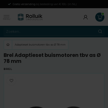
Gratis verzending
bij besteding van € 100,- (in NL)
MENU
Adaptieset buismotoren tbv as Ø 78 mm
Brel Adaptieset buismotoren tbv as Ø
78 mm
BREL