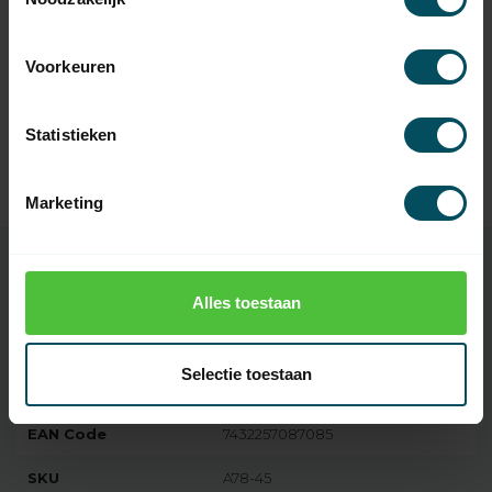
BREL
Brel MS45 buismotor met
65,95
mechanische afstelling
Voorkeuren
Op voorraad
BREL
Statistieken
Brel Verloopring buismotor
2,95
Ø 35 mm naar Ø 45 mm
Op voorraad
Marketing
Alles toestaan
Specificaties
Selectie toestaan
Artikelnummer
1982
EAN Code
7432257087085
SKU
A78-45