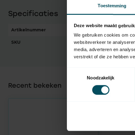
Toestemming
Specificaties
Deze website maakt gebruik
Artikelnummer
5448
We gebruiken cookies om cont
SKU
DD-1557
websiteverkeer te analyseren
media, adverteren en analys
verstrekt of die ze hebben v
Toestemmingsselectie
Noodzakelijk
Recent bekeken