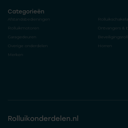
Categorieën
Afstandsbedieningen
Rolluikschakela
Rolluikmotoren
Ontvangers & 
Garagedeuren
Beveiligingsrol
Overige onderdelen
Horren
Merken
Rolluikonderdelen.nl