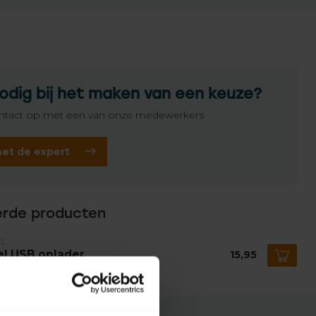
odig bij het maken van een keuze?
tact op met een van onze medewerkers
het de expert
erde producten
EL
el USB oplader
15,95
voorraad