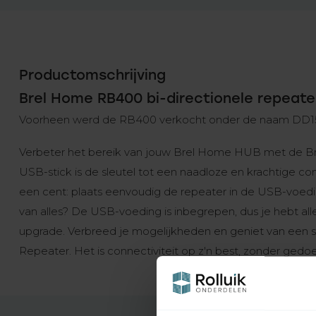
Productomschrijving
Brel Home RB400 bi-directionele repeate
Voorheen werd de RB400 verkocht onder de naam DD1
Verbeter het bereik van jouw Brel Home HUB met de 
USB-stick is de sleutel tot een naadloze en krachtige conne
een cent: plaats eenvoudig de repeater in de USB-voedi
van alles? De USB-voeding is inbegrepen, dus je hebt all
upgrade. Verbreed je mogelijkheden en geniet van een
Repeater. Het is connectiviteit op z'n best, zonder gedoe