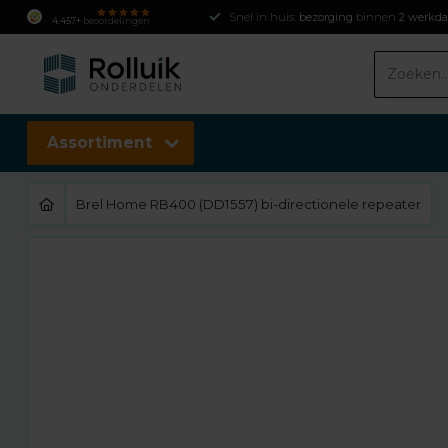
Snel in huis:
bezorging
binnen
2 werkd
4.457+
beoordelingen
Assortiment
Brel Home RB400 (DD1557) bi-directionele repeater