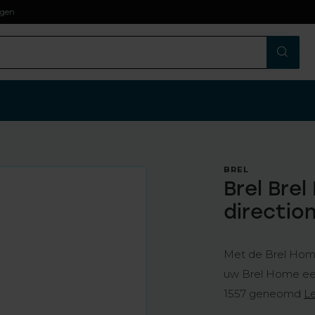
agen
BREL
Brel Bre
directio
Met de Brel Home
uw Brel Home ee
1557 geneomd
L