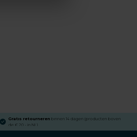
Gratis retourneren
binnen 14 dagen (producten boven
de € 20,- in NL)