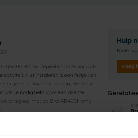
Hulp n
r
Neem con
557
Vraag 
Brel RB400 Home Repeater! Deze handige
ctiviteit. Het installeren is een fluitje van
ng en je bent klaar om te gaan. Het beste
es wat je nodig hebt voor een directe
Gerelate
 sterker signaal met de Brel RB400Home
BR
.
Br
Op 