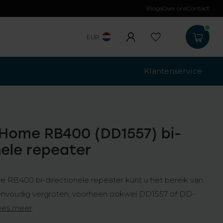
Blogs
Over ons
Contact
Gratis verzending
b
EUR
Klantenservice
l Home RB400 (DD1557) bi-
nele repeater
 RB400 bi-directionele repeater kunt u het bereik van
nvoudig vergroten, voorheen ookwel DD1557 of DD-
ees meer
.