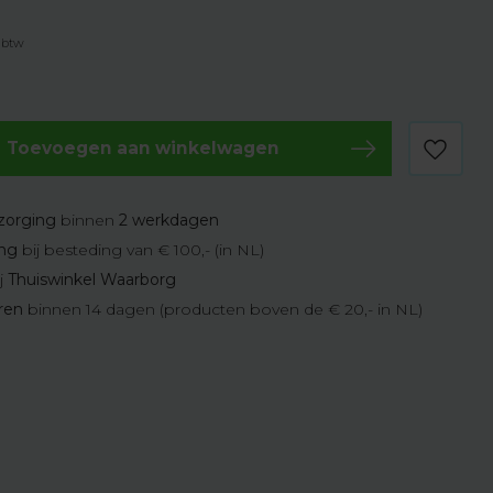
. btw
Toevoegen aan winkelwagen
zorging
binnen
2 werkdagen
ing
bij besteding van € 100,- (in NL)
j
Thuiswinkel Waarborg
eren
binnen 14 dagen (producten boven de € 20,- in NL)