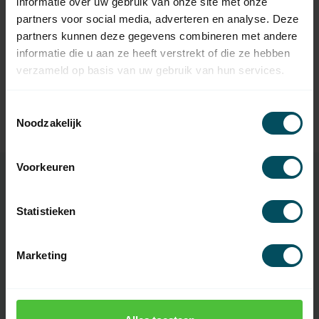
informatie over uw gebruik van onze site met onze
NICE
partners voor social media, adverteren en analyse. Deze
Nice Adaptieset S - Ø 40x1
10,95
partners kunnen deze gegevens combineren met andere
mm
informatie die u aan ze heeft verstrekt of die ze hebben
Op voorraad
verzameld op basis van uw gebruik van hun services.
NICE
Nice Adaptieset S - Ø 40x1,5
9,95
Toestemmingsselectie
mm
Noodzakelijk
Op voorraad
Voorkeuren
Specificaties
Statistieken
Marketing
Artikelnummer
3342
EAN Code
7432257398358
SKU
E STAR SA 611