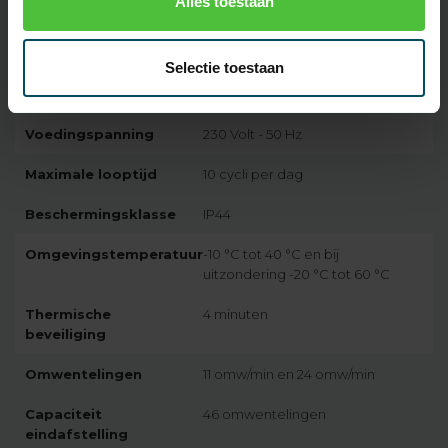
Alles toestaan
Motorserie
Nice Era Star SA
Selectie toestaan
Snoer
4-aderige witte kabel met een
lengte van 2,5 meter
Voedingspanning
230 Volt - 50 Hz
Maximale looptijd
10 cycli per dag
Beschermingsklasse
IP44
Omgevingstemperatuur
-10 °C tot 40 °C en bij
uitzondering -20 °C tot 60 °C
Thermische
4 minuten
beveiliging
Omwentelingen
11 omw/min en 24 omw/min
Capaciteit
46 omwentelingen
eindafstelling