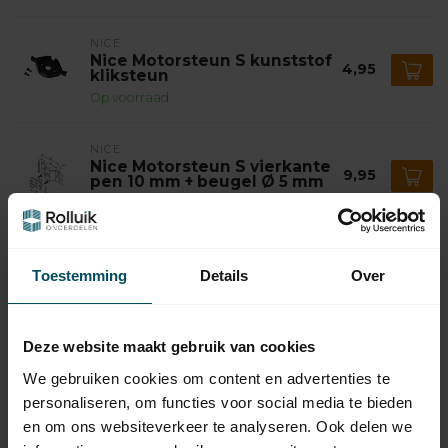
NICE
Nice Motorsteun S kunststof
4,95
kliksteun
Op voorraad
NICE
Nice Motorsteun S vierkante
9,95
pen 10 mm + beugel Ø 5 mm
Op voorraad
NICE
Nice Motorsteun S vierkante
Toestemming
Details
Over
9,95
pen 10 mm + beugel M6
Op voorraad
Deze website maakt gebruik van cookies
NICE
Nice Adaptieset S - 8 kant
We gebruiken cookies om content en advertenties te
5,95
40
personaliseren, om functies voor social media te bieden
Op voorraad
en om ons websiteverkeer te analyseren. Ook delen we