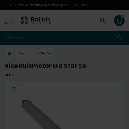
Gratis verzending
bij besteding van € 100,- (in NL)
MENU
Buismotor Era Star SA
Nice Buismotor Era Star SA
NICE