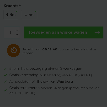
Kracht:
*
6 Nm
10 Nm
Toevoegen aan winkelwagen
Je hebt nog
08:17:39
uur om je bestelling af te
ronden.
Snel in huis:
bezorging
binnen
2 werkdagen
Gratis verzending
bij besteding van € 100,- (in NL)
Aangesloten bij
Thuiswinkel Waarborg
Gratis retourneren
binnen 14 dagen (producten boven
de € 20,- in NL)