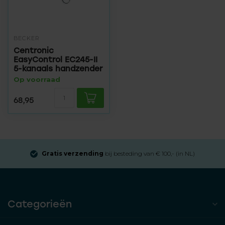
BECKER
Centronic
EasyControl EC245-II
5-kanaals handzender
Op voorraad
68,95
Gratis verzending
bij besteding van € 100,- (in NL)
Categorieën