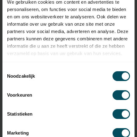
We gebruiken cookies om content en advertenties te
personaliseren, om functies voor social media te bieden
Artikelnummer
3785
en om ons websiteverkeer te analyseren. Ook delen we
EAN Code
7432257496498
informatie over uw gebruik van onze site met onze
partners voor social media, adverteren en analyse. Deze
SKU
4034 000 228 1
partners kunnen deze gegevens combineren met andere
informatie die u aan ze heeft verstrekt of die ze hebben
Type handzender
originele afstandsbediening
verzameld op basis van uw gebruik van hun services.
Frequentie
868,3 MHz
Toestemmingsselectie
Aantal kanalen
5 kanalen
Noodzakelijk
Afmetingen
34,5x63,5x11 mm (bxhxd)
Voorkeuren
Materiaal
kunststof
Inclusief
batterij(en)
Statistieken
Type Batterij
CR2032
Marketing