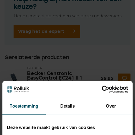
keuze?
Neem contact op met een van onze medewerkers
Vraag het de expert
Gerelateerde producten
BECKER
Becker Centronic
EasyControl EC241-II 1-
56,95
kanaals handzender
Op voorraad
Toestemming
Details
Over
Specificaties
Deze website maakt gebruik van cookies