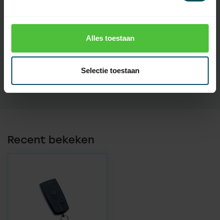
Oplaadbare
batterij(en)
Codering
zelflerende code
Alles toestaan
Display
Touchscreen
Selectie toestaan
Recent bekeken