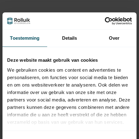
Hulp nodig bij het maken van een
keuze?
Toestemming
Details
Over
Neem contact op met een van onze medewerkers
Vraag het de expert
Deze website maakt gebruik van cookies
We gebruiken cookies om content en advertenties te
personaliseren, om functies voor social media te bieden
en om ons websiteverkeer te analyseren. Ook delen we
Gerelateerde producten
informatie over uw gebruik van onze site met onze
TypeError: Failed to fetch
partners voor social media, adverteren en analyse. Deze
https://www.rolluikonderdelen.nl/nl/merken/marantec/
partners kunnen deze gegevens combineren met andere
informatie die u aan ze heeft verstrekt of die ze hebben
verzameld op basis van uw gebruik van hun services.
Toestemmingsselectie