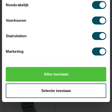
Specificaties
Noodzakelijk
Artikelnummer
4471
Voorkeuren
EAN Code
7432257977928
Statistieken
SKU
69533
Marketing
Recent bekeken
Alles toestaan
Selectie toestaan