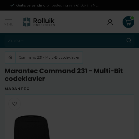
Gratis verzending
bij besteding van € 100,- (in NL)
MENU
Command 231 - Multi-Bit codeklavier
Marantec Command 231 - Multi-Bit
codeklavier
MARANTEC