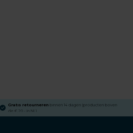
Gratis retourneren
binnen 14 dagen (producten boven
de € 20,- in NL)