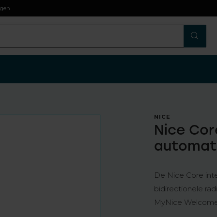
agen
NICE
Nice Cor
automat
De Nice Core int
bidirectionele r
MyNice Welcom