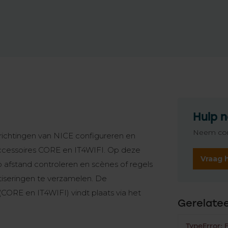
Hulp n
Neem con
richtingen van NICE configureren en
 accessoires CORE en IT4WIFI. Op deze
Vraag 
 afstand controleren en scènes of regels
iseringen te verzamelen. De
ORE en IT4WIFI) vindt plaats via het
Gerelate
TypeError: 