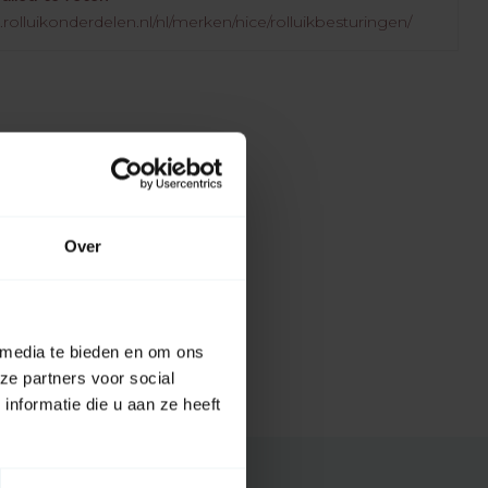
rolluikonderdelen.nl/nl/merken/nice/rolluikbesturingen/
Over
 media te bieden en om ons
ze partners voor social
nformatie die u aan ze heeft