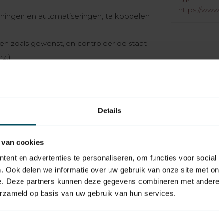
https://www.
edieningen en automatiseringen, te koppelen
en zoals gewenst, en controleer de staat
nz.)
dsbediening, terwijl de originele
op de toets eerst zorgde voor de opening
gen, zoals de gelijktijdige of vertraagde
Details
van een bestaande scène)
 of activeer, bij het plaatsvinden van een
sensor, tijdsprogrammering) automatische
 van cookies
bepaald moment van de dag
ent en advertenties te personaliseren, om functies voor social
tenis verstuurt (ingreep van de sensor).
. Ook delen we informatie over uw gebruik van onze site met on
e. Deze partners kunnen deze gegevens combineren met andere i
erzameld op basis van uw gebruik van hun services.