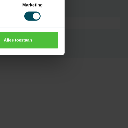
Marketing
7432257582535
Alles toestaan