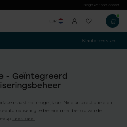
Blogs
Over ons
Contact
Gratis verzending
b
EUR
Klantenservice
e - Geïntegreerd
iseringsbeheer
erface maakt het mogelijk om Nice unidirectionele en
adio-automatisering te beheren met behulp van de
e-app
Lees meer
.