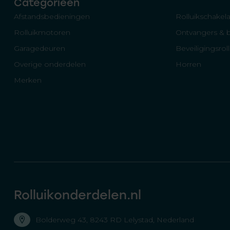
Categorieën
Afstandsbedieningen
Rolluikschakela
Rolluikmotoren
Ontvangers & 
Garagedeuren
Beveiligingsrol
Overige onderdelen
Horren
Merken
Rolluikonderdelen.nl
Bolderweg 43, 8243 RD Lelystad, Nederland