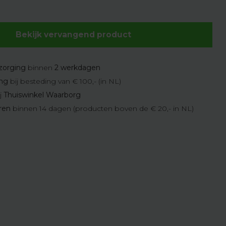
Bekijk vervangend product
zorging
binnen
2 werkdagen
ing
bij besteding van € 100,- (in NL)
j
Thuiswinkel Waarborg
eren
binnen 14 dagen (producten boven de € 20,- in NL)