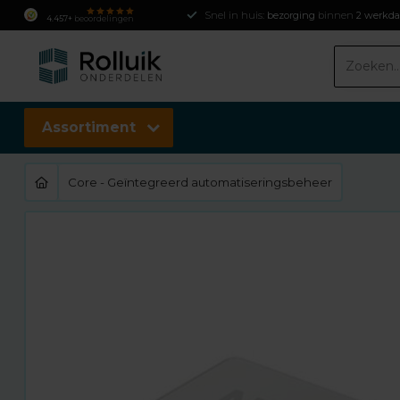
Snel in huis:
bezorging
binnen
2 werkd
4.457+
beoordelingen
Assortiment
Core - Geïntegreerd automatiseringsbeheer