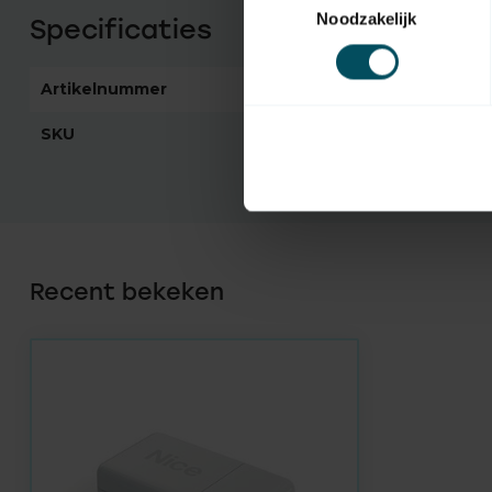
Noodzakelijk
Specificaties
Artikelnummer
3968
SKU
CORE
Recent bekeken