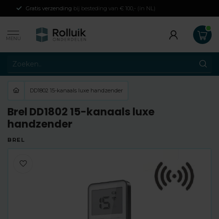
Gratis verzending
bij besteding van € 100,- (in NL)
MENU
DD1802 15-kanaals luxe handzender
Brel DD1802 15-kanaals luxe
handzender
BREL