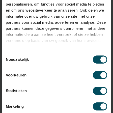
personaliseren, om functies voor social media te bieden
EAN Code
7432257968926
en om ons websiteverkeer te analyseren. Ook delen we
SKU
DD-1802
informatie over uw gebruik van onze site met onze
partners voor social media, adverteren en analyse. Deze
Type handzender
originele afstandsbediening
partners kunnen deze gegevens combineren met andere
informatie die u aan ze heeft verstrekt of die ze hebben
Frequentie
433 MHz
verzameld op basis van uw gebruik van hun services.
Aantal kanalen
15 kanalen
Toestemmingsselectie
Materiaal
kunststof
Noodzakelijk
Kleur
wit
Voorkeuren
Inclusief
batterij(en)
Statistieken
Type Batterij
CR2430 3 Volt
Oplaadbare
Marketing
batterij(en)