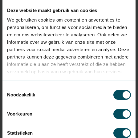
Specificaties
Deze website maakt gebruik van cookies
We gebruiken cookies om content en advertenties te
Artikelnummer
5035
personaliseren, om functies voor social media te bieden
EAN Code
7432257968940
en om ons websiteverkeer te analyseren. Ook delen we
informatie over uw gebruik van onze site met onze
SKU
DD-2291
partners voor social media, adverteren en analyse. Deze
partners kunnen deze gegevens combineren met andere
Type handzender
originele afstandsbediening
informatie die u aan ze heeft verstrekt of die ze hebben
Frequentie
433 MHz
verzameld op basis van uw gebruik van hun services.
Aantal kanalen
1 kanaal
Toestemmingsselectie
Noodzakelijk
Afmetingen
62x34x13 mm
Materiaal
kunststof
Voorkeuren
Kleur
wit
Inclusief
Statistieken
batterij(en)