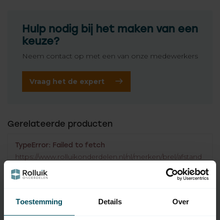
Hulp nodig bij het maken van een
keuze?
Neem contact op met een van onze medewerkers
Vraag het de expert
Gerelateerde producten
TypeError: Failed to fetch
https://www.rolluikonderdelen.nl/nl/merken/brel/afstand
sbedieningen/
Toestemming
Details
Over