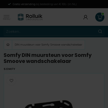
Gratis verzending
bij besteding van € 100,- (in NL)
MENU
DIN muursteun voor Somfy Smoove wandschakelaar
Somfy DIN muursteun voor Somfy
Smoove wandschakelaar
SOMFY