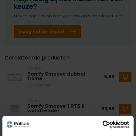
keuze?
Neem contact op met een van onze medewerkers
Vraag het de expert
Gerelateerde producten
SOMFY
Somfy Smoove dubbel
6,95
frame
Op voorraad
SOMFY
Somfy Smoove 1 RTS II
53,95
wandzender
Op voorraad
SOMFY