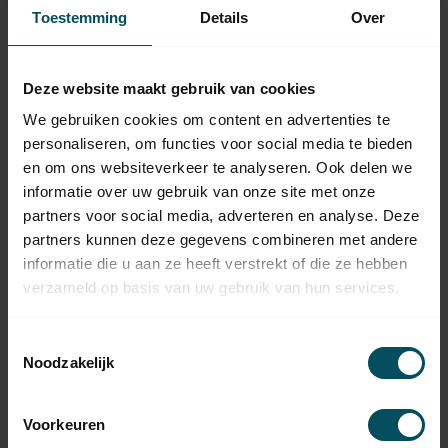
47,95
Somfy Smoove Origin io
Toestemming
Details
Over
wandzender
SOMFY
Deze website maakt gebruik van cookies
Somfy Smoove Origin 4
83,95
RTS II wandzender
We gebruiken cookies om content en advertenties te
Op voorraad
personaliseren, om functies voor social media te bieden
en om ons websiteverkeer te analyseren. Ook delen we
informatie over uw gebruik van onze site met onze
SOMFY
67,95
partners voor social media, adverteren en analyse. Deze
Somfy Smoove RTS
wandzender - zwart
partners kunnen deze gegevens combineren met andere
informatie die u aan ze heeft verstrekt of die ze hebben
verzameld op basis van uw gebruik van hun services.
SOMFY
Somfy Smoove io
72,95
wandzender - zwart
Toestemmingsselectie
Niet op voorraad
Noodzakelijk
SOMFY
Somfy Smoove RS100 io
65,95
Voorkeuren
Pure shine wandzender