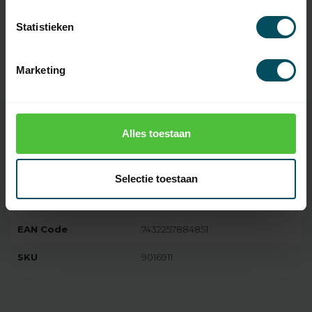
Op voorraad
Statistieken
SOMFY
Somfy Smoove io 3-kanaals
55,95
wandzender - zwart
Marketing
Op voorraad
Alles toestaan
Specificaties
Selectie toestaan
Artikelnummer
5344
EAN Code
7432257884851
SKU
9016911