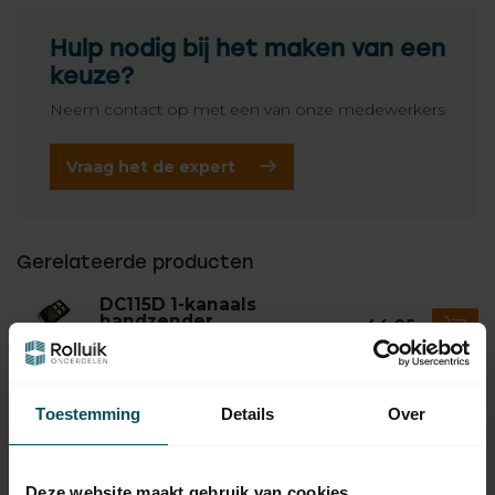
Hulp nodig bij het maken van een
keuze?
Neem contact op met een van onze medewerkers
Vraag het de expert
Gerelateerde producten
DC115D 1-kanaals
handzender
44,95
Op voorraad
Toestemming
Details
Over
FAHER
21,95
Faher DC61 1-kanaals
handzender
Deze website maakt gebruik van cookies