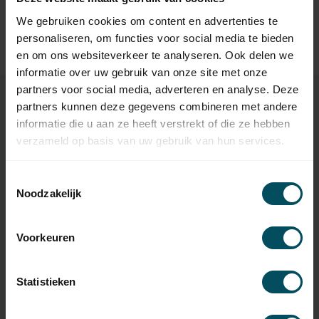
BREL
We gebruiken cookies om content en advertenties te
Brel DC115A 1-kanaals
24,95
handzender
personaliseren, om functies voor social media te bieden
Op voorraad
en om ons websiteverkeer te analyseren. Ook delen we
informatie over uw gebruik van onze site met onze
partners voor social media, adverteren en analyse. Deze
partners kunnen deze gegevens combineren met andere
informatie die u aan ze heeft verstrekt of die ze hebben
Specificaties
verzameld op basis van uw gebruik van hun services.
Toestemmingsselectie
Artikelnummer
1549
Noodzakelijk
EAN Code
3264909460120
Voorkeuren
SKU
8743146
Klasse
niet oplaadbaar
Statistieken
Uitvoering
Alkaline