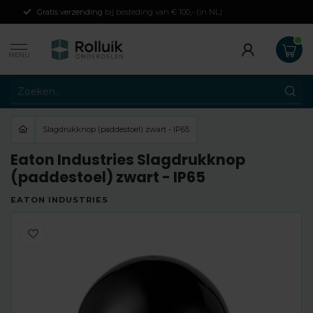
Gratis verzending
bij besteding van € 100,- (in NL)
MENU
Slagdrukknop (paddestoel) zwart - IP65
Eaton Industries Slagdrukknop
(paddestoel) zwart - IP65
EATON INDUSTRIES