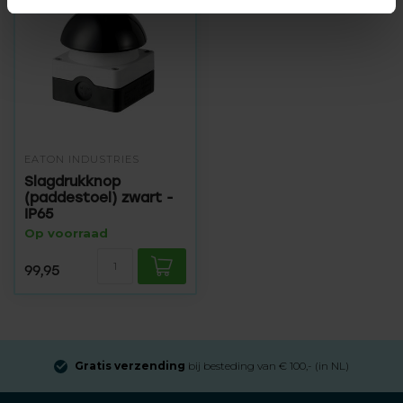
EATON INDUSTRIES
Slagdrukknop
(paddestoel) zwart -
IP65
Op voorraad
99,95
Gratis verzending
bij besteding van € 100,- (in NL)