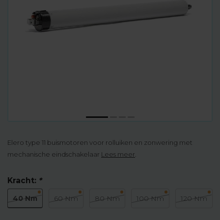
Elero type 11 buismotoren voor rolluiken en zonwering met
mechanische eindschakelaar
Lees meer
.
Kracht:
*
40 Nm
60 Nm
80 Nm
100 Nm
120 Nm