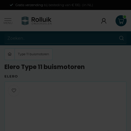
Gratis verzending
bij besteding van € 100,- (in NL)
MENU
Type 11 buismotoren
Elero Type 11 buismotoren
ELERO