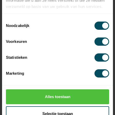
informatie die u aan ze heeft verstrekt of die ze hebben
Motorserie
Elero type 11
verzameld op basis van uw gebruik van hun services.
Snoer
3 meter, wit, 0,75 mm2
Toestemmingsselectie
Voedingspanning
230 Volt - 50 Hz
Noodzakelijk
Maximale looptijd
10 cycli per dag
Voorkeuren
Beschermingsklasse
IP44
Omgevingstemperatuur
-10 °C tot 40 °C en bij
Statistieken
uitzondering -20 °C tot 60 °C
Thermische
4 minuten
Marketing
beveiliging
Omwentelingen
12 en 15 omw/min
Noodhandbediening
Alles toestaan
Selectie toestaan