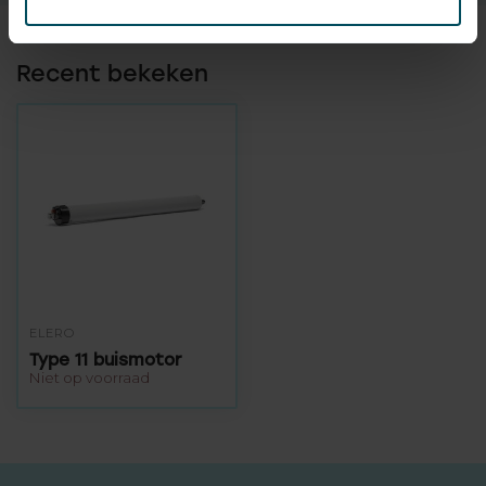
Recent bekeken
ELERO
Type 11 buismotor
Niet op voorraad