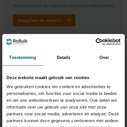
Neem contact op met een van onze medewerkers
Vraag het de expert
Gerelateerde producten
TypeError: Failed to fetch
Toestemming
Details
Over
https://www.rolluikonderdelen.nl/nl/merken/elero/rolluik
motoren/maat-l-55-mm-55-t-m-120-nm/
Deze website maakt gebruik van cookies
We gebruiken cookies om content en advertenties te
personaliseren, om functies voor social media te bieden
Specificaties
en om ons websiteverkeer te analyseren. Ook delen we
informatie over uw gebruik van onze site met onze
partners voor social media, adverteren en analyse. Deze
SKU
31 121 0004
partners kunnen deze gegevens combineren met andere