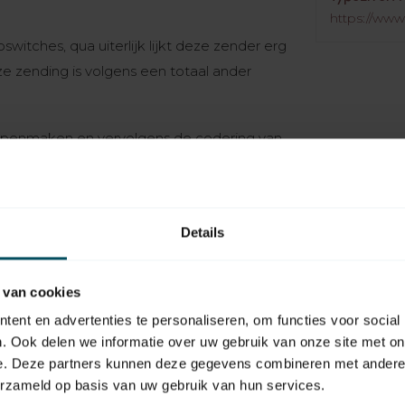
https://www
itches, qua uiterlijk lijkt deze zender erg
 zending is volgens een totaal ander
r openmaken en vervolgens de codering van
erende handzender
Details
EAN Code
 van cookies
ent en advertenties te personaliseren, om functies voor social
Type handzender
. Ook delen we informatie over uw gebruik van onze site met on
e. Deze partners kunnen deze gegevens combineren met andere i
Aantal kanalen
erzameld op basis van uw gebruik van hun services.
Gewicht