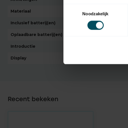
Toestemmingsselectie
Materiaal
kunststof
Noodzakelijk
Inclusief batterij(en)
Oplaadbare batterij(en)
Introductie
2017
Display
Recent bekeken