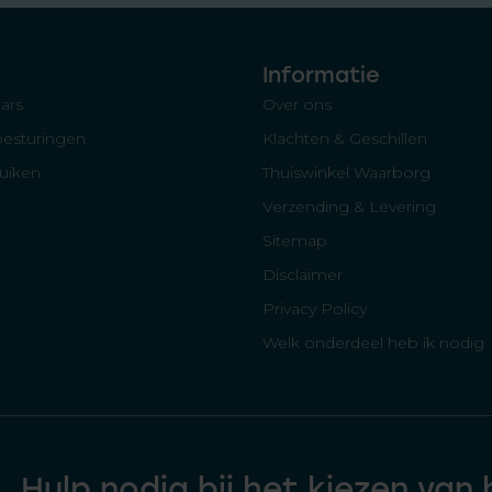
Informatie
ars
Over ons
besturingen
Klachten & Geschillen
luiken
Thuiswinkel Waarborg
Verzending & Levering
Sitemap
Disclaimer
Privacy Policy
Welk onderdeel heb ik nodig
Hulp nodig bij het kiezen van