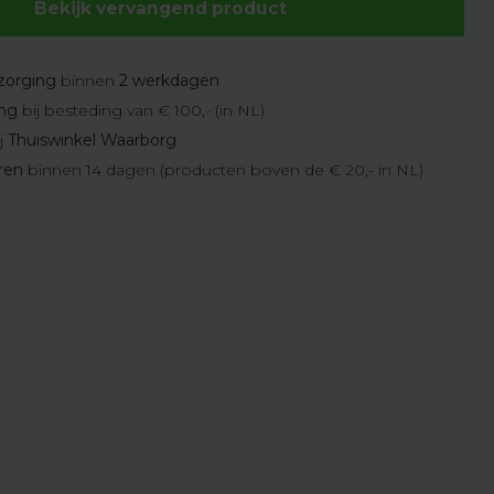
Bekijk vervangend product
zorging
binnen
2 werkdagen
ing
bij besteding van € 100,- (in NL)
j
Thuiswinkel Waarborg
eren
binnen 14 dagen (producten boven de € 20,- in NL)