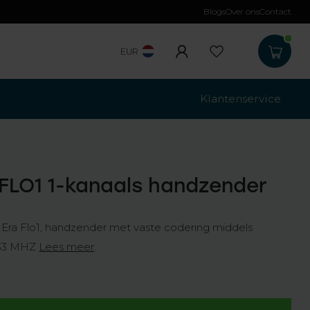
Blogs
Over ons
Contact
Gratis verzending
b
EUR
Klantenservice
 FLO1 1-kanaals handzender
Era Flo1, handzender met vaste codering middels
433 MHZ
Lees meer
.