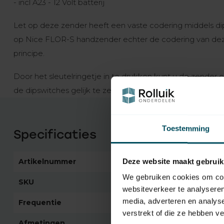
- incl A23 - 12 Volt batterij
Let op deze zender heeft een vaste codering middels dipsw
op Nice FLOR-S handzender echter de codering van deze
principe.
Door het sleutelringetje in te drukken kunt u de zende
de dipswitches gelijk te zetten aan een reeds function
Toestemming
Specificaties
Artikelnummer
4713
Deze website maakt gebruik
We gebruiken cookies om cont
SKU
FLO1
websiteverkeer te analyseren
media, adverteren en analys
Frequentie
433,92 MHz
verstrekt of die ze hebben v
Afmetingen
75x15x40 mm