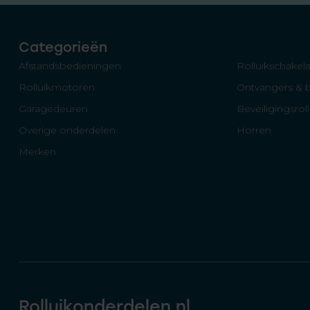
Categorieën
Afstandsbedieningen
Rolluikschakela
Rolluikmotoren
Ontvangers & 
Garagedeuren
Beveiligingsrol
Overige onderdelen
Horren
Merken
Rolluikonderdelen.nl