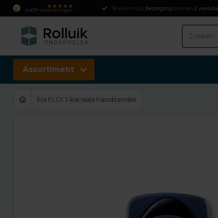
Snel in huis:
bezorging
binnen
2 werkd
4.457+
beoordelingen
Assortiment
Era FLO1 1-kanaals handzender