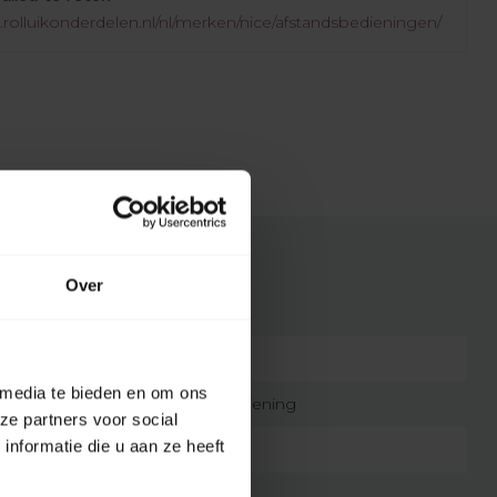
.rolluikonderdelen.nl/nl/merken/nice/afstandsbedieningen/
Over
7432257688633
 media te bieden en om ons
originele afstandsbediening
ze partners voor social
nformatie die u aan ze heeft
1
55 gram