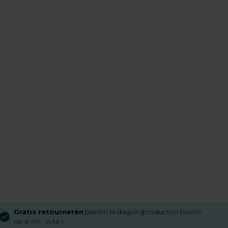
Gratis retourneren
binnen 14 dagen (producten boven
de € 20,- in NL)