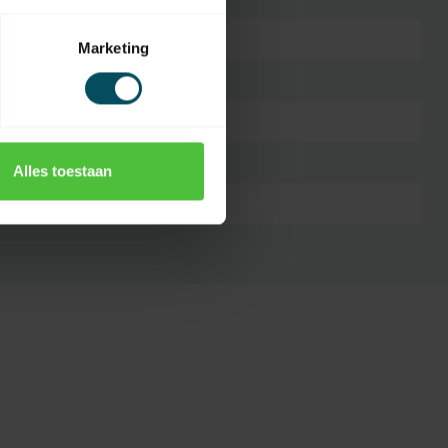
blauw
Marketing
A23
dipswitches
30 meter
Alles toestaan