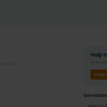
Hulp n
Neem con
r de FLO2
Vraag 
Gerelate
TypeError: 