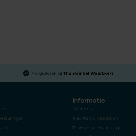
Aangesloten bij
Thuiswinkel Waarborg
Informatie
ars
Over ons
besturingen
Klachten & Geschillen
luiken
Thuiswinkel Waarborg