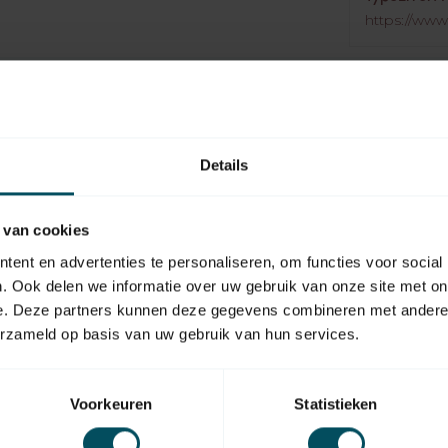
https://www.
Details
EAN Code
Type handzender
 van cookies
ent en advertenties te personaliseren, om functies voor social
Aantal kanalen
. Ook delen we informatie over uw gebruik van onze site met on
Materiaal
e. Deze partners kunnen deze gegevens combineren met andere i
erzameld op basis van uw gebruik van hun services.
Type Batterij
Introductie
Voorkeuren
Statistieken
Touchscreen