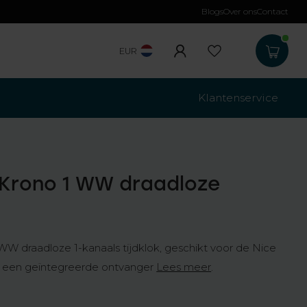
Blogs
Over ons
Contact
Gratis verzending
b
EUR
Klantenservice
 Krono 1 WW draadloze
WW draadloze 1-kanaals tijdklok, geschikt voor de Nice
 een geïntegreerde ontvanger
Lees meer
.