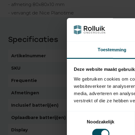
- afmeting 80x80x10 mm
- vervangt de Nice Planotime
Specificaties
Toestemming
Artikelnummer
4964
SKU
Era Krono 1 WW
Deze website maakt gebruik
We gebruiken cookies om cont
Frequentie
433,92 MHz
websiteverkeer te analyseren
Afmetingen
80 x 80 x 20 mm
media, adverteren en analys
verstrekt of die ze hebben v
Inclusief batterij(en)
Toestemmingsselectie
Oplaadbare batterij(en)
Noodzakelijk
Display