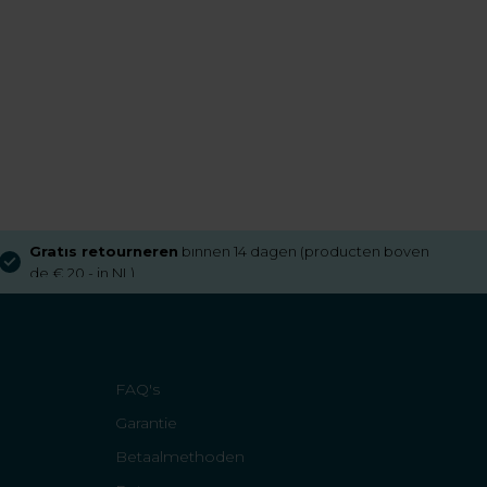
Gratis retourneren
binnen 14 dagen (producten boven
de € 20,- in NL)
FAQ's
Garantie
Betaalmethoden