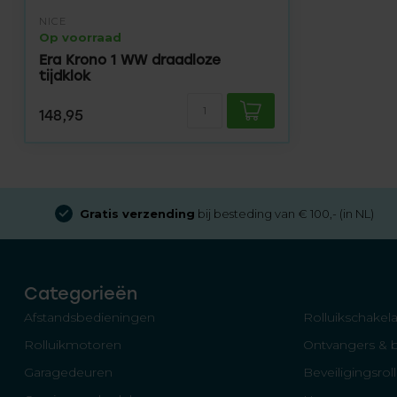
NICE
Op voorraad
Era Krono 1 WW draadloze
tijdklok
148,95
Gratis verzending
bij besteding van € 100,- (in NL)
Categorieën
Afstandsbedieningen
Rolluikschakela
Rolluikmotoren
Ontvangers & 
Garagedeuren
Beveiligingsrol