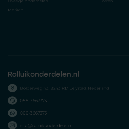
Overige onderdelen
Horren
Merken
Rolluikonderdelen.nl
Bolderweg 43, 8243 RD Lelystad, Nederland
088-3667373
088-3667373
info@rolluikonderdelen.nl