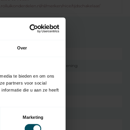
rolluikonderdelen.nl/nl/merken/nice/tijdschakelaar/
Over
7432257380353
originele afstandsbediening
 media te bieden en om ons
1 kanaal
ze partners voor social
kunststof
nformatie die u aan ze heeft
CR2430
2014
Marketing