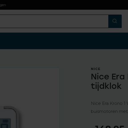
agen
NICE
Nice Era
tijdklok
Nice Era Krono 1 
buismotoren met