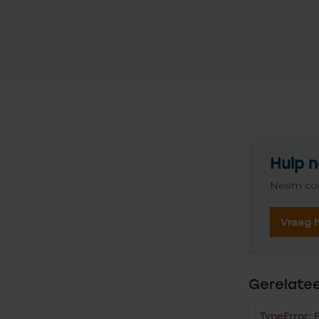
Hulp n
Neem con
Vraag 
Gerelate
TypeError: 