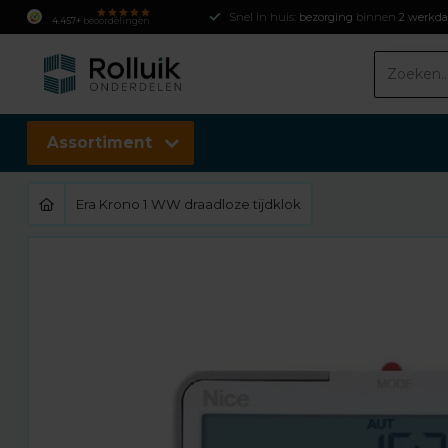
Snel in huis:
bezorging
binnen
2 werkd
4.457+
beoordelingen
Assortiment
Era Krono 1 WW draadloze tijdklok