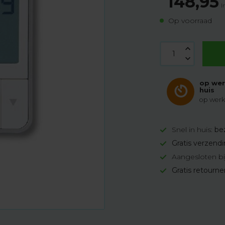
148,95
I
Op voorraad
op wer
huis
op werkd
Snel in huis:
be
Gratis verzend
Aangesloten bi
Gratis retourn