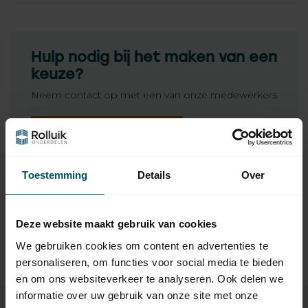
Hulp nodig bij het maken van een
keuze?
Neem contact op met een van onze medewerkers
Vraag het de expert
Toestemming
Details
Over
Gerelateerde producten
GEBA
Deze website maakt gebruik van cookies
Geba Losse draaiknop Geba
voor rolluikschakelaar -
4,95
We gebruiken cookies om content en advertenties te
alpina wit
personaliseren, om functies voor social media te bieden
Op voorraad
en om ons websiteverkeer te analyseren. Ook delen we
informatie over uw gebruik van onze site met onze