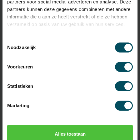
partners voor social media, adverteren en analyse. Deze
partners kunnen deze gegevens combineren met andere
Specificaties
informatie die u aan ze heeft verstrekt of die ze hebben
verzameld op basis van uw gebruik van hun services.
Artikelnummer
1179
Toestemmingsselectie
Noodzakelijk
EAN Code
3265034740590
SKU
G301.1P.10
Voorkeuren
Aantal knoppen
1
Statistieken
Kleur
wit
Montage
inbouw
Marketing
Materiaal
Kunststof
Afmeting
80x80
Alles toestaan