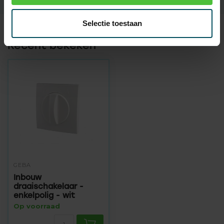
Selectie toestaan
Recent bekeken
GEBA
Inbouw
draaischakelaar -
enkelpolig - wit
Op voorraad