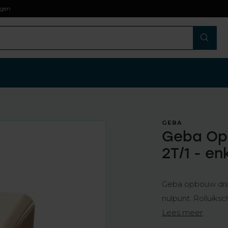
agen
GEBA
Geba Op
2T/1 - en
Geba opbouw draai
nulpunt. Rolluiks
Lees meer
.