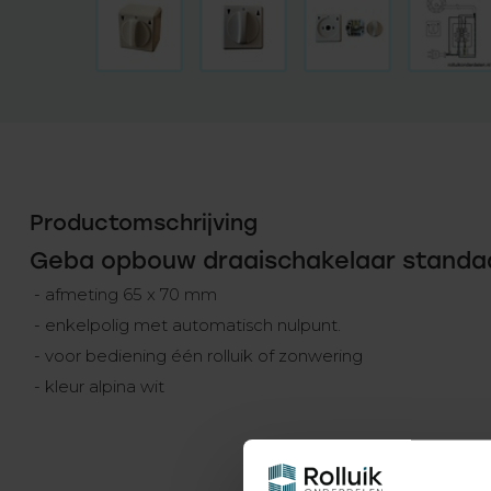
Productomschrijving
Geba opbouw draaischakelaar standa
- afmeting 65 x 70 mm
- enkelpolig met automatisch nulpunt.
- voor bediening één rolluik of zonwering
- kleur alpina wit