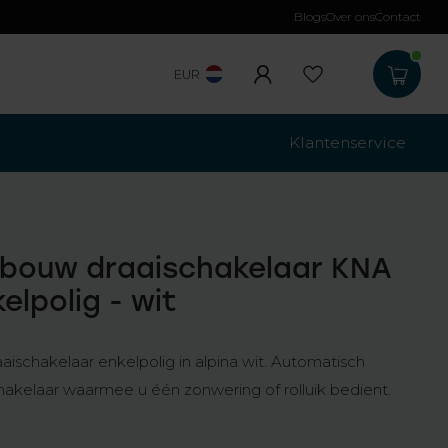
Blogs
Over ons
Contact
Gratis verzending
b
EUR
Klantenservice
bouw draaischakelaar KNA
kelpolig - wit
schakelaar enkelpolig in alpina wit. Automatisch
chakelaar waarmee u één zonwering of rolluik bedient.