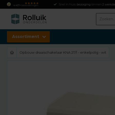
Snel in huis:
bezorging
binnen
2 werkd
4.457+
beoordelingen
Assortiment
Opbouw draaischakelaar KNA 2T/1 - enkelpolig - wit