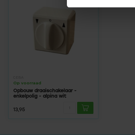
GEBA
Op voorraad
Opbouw draaischakelaar -
enkelpolig - alpina wit
13,95