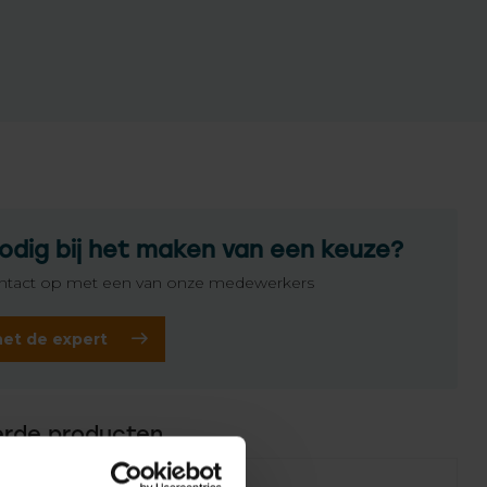
odig bij het maken van een keuze?
tact op met een van onze medewerkers
het de expert
erde producten
Failed to fetch