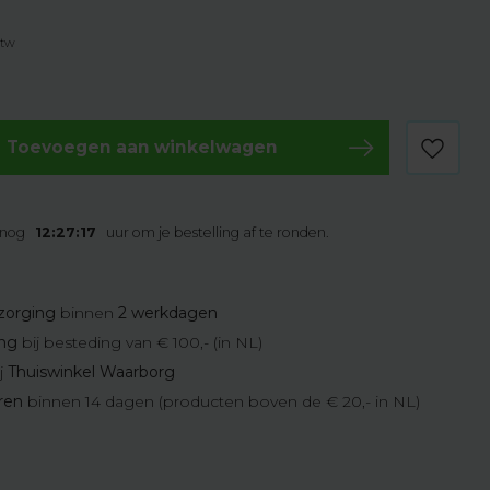
btw
Toevoegen aan winkelwagen
 nog
12:27:16
uur om je bestelling af te ronden.
zorging
binnen
2 werkdagen
ing
bij besteding van € 100,- (in NL)
j
Thuiswinkel Waarborg
eren
binnen 14 dagen (producten boven de € 20,- in NL)