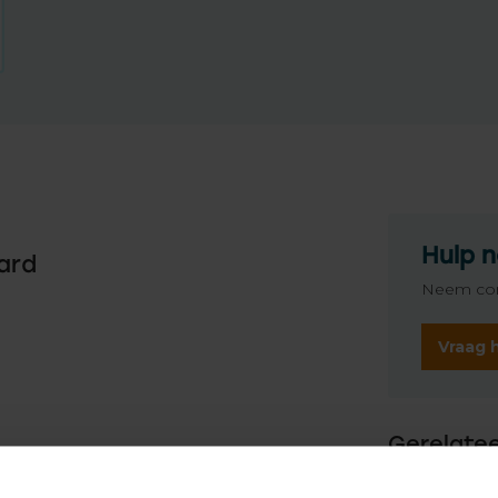
Hulp n
ard
Neem con
Vraag 
Gerelate
TypeError: 