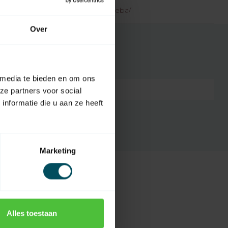
.rolluikonderdelen.nl/nl/merken/geba/
Over
 media te bieden en om ons
3265155842920
ze partners voor social
nformatie die u aan ze heeft
Marketing
Alles toestaan