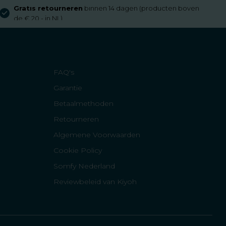
Gratis retourneren
binnen 14 dagen (producten boven
de € 20,- in NL)
FAQ's
Garantie
Betaalmethoden
Retourneren
Algemene Voorwaarden
Cookie Policy
Somfy Nederland
Reviewbeleid van Kiyoh