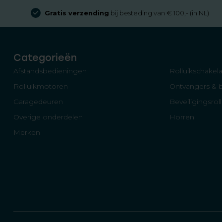
Gratis verzending
bij besteding van € 100,- (in NL)
Categorieën
Afstandsbedieningen
Rolluikschakela
Rolluikmotoren
Ontvangers & 
Garagedeuren
Beveiligingsrol
Overige onderdelen
Horren
Merken