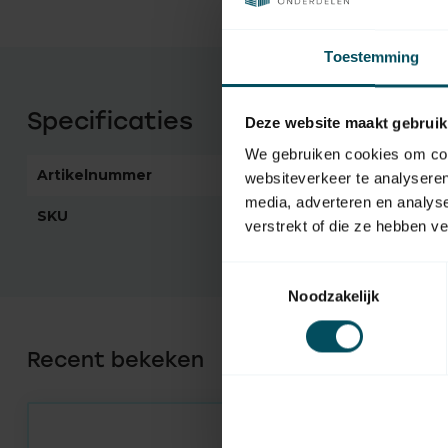
Toestemming
Specificaties
Deze website maakt gebruik
We gebruiken cookies om cont
Artikelnummer
1665
websiteverkeer te analyseren
media, adverteren en analys
SKU
G0305
verstrekt of die ze hebben v
Toestemmingsselectie
Noodzakelijk
Recent bekeken