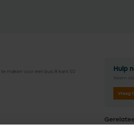
Hulp n
 te maken voor een buis 8 kant 50
Neem con
Vraag 
Gerelate
GEI