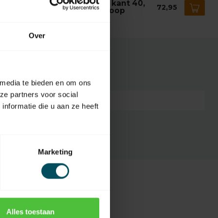
iger Windwerk 1:3 Geiger 8 kant 40,
72,95
gat vierkant 6 mm, met vrijloop
voorraad
Over
 media te bieden en om ons
ze partners voor social
7432257168166
nformatie die u aan ze heeft
Marketing
Alles toestaan