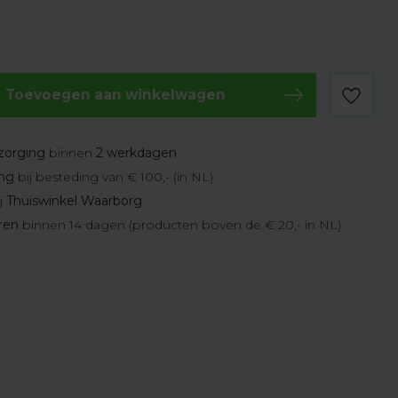
w
Toevoegen aan winkelwagen
zorging
binnen
2 werkdagen
ing
bij besteding van € 100,- (in NL)
j
Thuiswinkel Waarborg
eren
binnen 14 dagen (producten boven de € 20,- in NL)