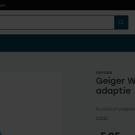
agen
GEIGER
Geiger W
adaptie
Kunststof adapter
meer
.