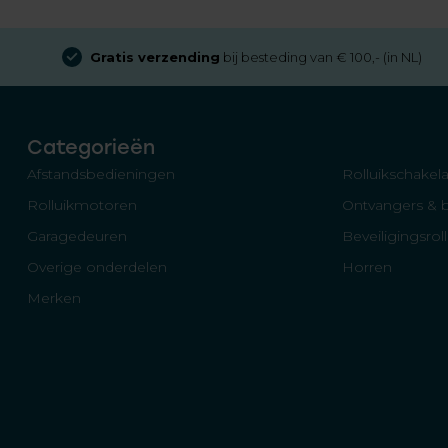
Gratis verzending
bij besteding van € 100,- (in NL)
Categorieën
Afstandsbedieningen
Rolluikschakela
Rolluikmotoren
Ontvangers & 
Garagedeuren
Beveiligingsrol
Overige onderdelen
Horren
Merken