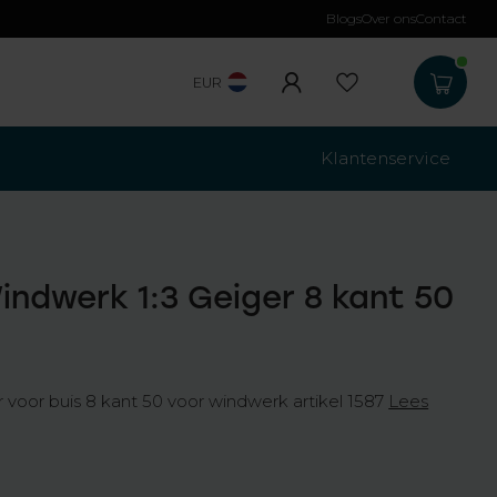
Blogs
Over ons
Contact
Gratis verzending
b
EUR
Klantenservice
indwerk 1:3 Geiger 8 kant 50
 voor buis 8 kant 50 voor windwerk artikel 1587
Lees