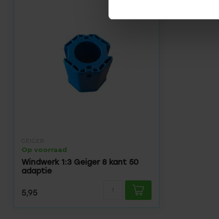
GEIGER
Op voorraad
Windwerk 1:3 Geiger 8 kant 50
adaptie
5,95