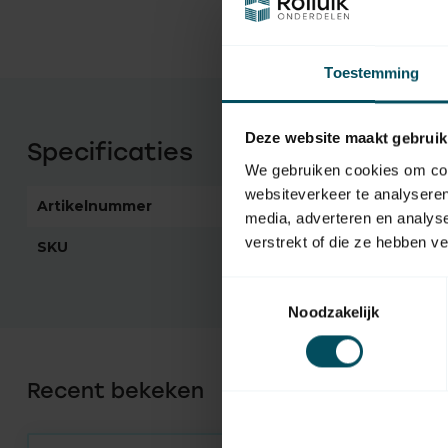
Toestemming
Deze website maakt gebruik
Specificaties
We gebruiken cookies om cont
websiteverkeer te analyseren
Artikelnummer
2120
media, adverteren en analys
verstrekt of die ze hebben v
SKU
11 631 50-000
Toestemmingsselectie
Noodzakelijk
Recent bekeken