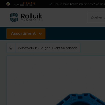
Snel in huis:
bezorging
binnen
2 werkd
4.457+
beoordelingen
Assortiment
Windwerk 1:3 Geiger 8 kant 50 adaptie