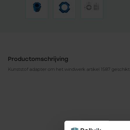
Productomschrijving
Kunststof adapter om het windwerk artikel 1587 geschikt