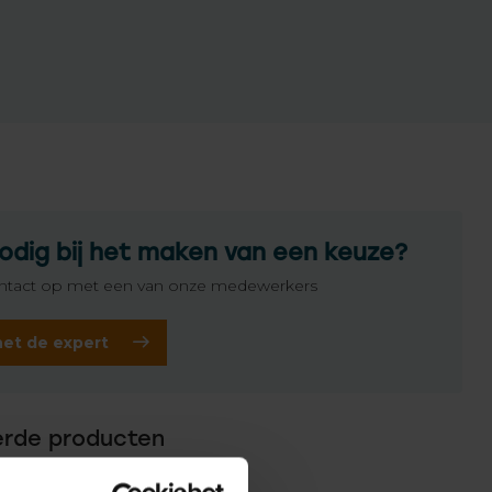
odig bij het maken van een keuze?
tact op met een van onze medewerkers
het de expert
erde producten
GER