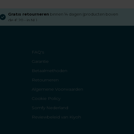
Gratis retourneren
binnen 14 dagen (producten boven
de € 20,- in NL)
FAQ's
Garantie
Betaalmethoden
Retourneren
Algemene Voorwaarden
Cookie Policy
Somfy Nederland
Reviewbeleid van Kiyoh