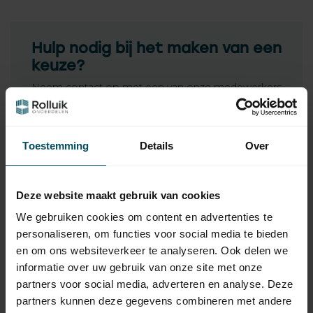
Hulp nodig bij het maken van een
keuze?
Neem contact op met een van onze medewerkers
Vraag het de expert
Toestemming
Details
Over
Gerelateerde producten
Deze website maakt gebruik van cookies
HÖRMANN
We gebruiken cookies om content en advertenties te
Hörmann tandriem voor
79,95
geleiderail FS 10 / FS 2
personaliseren, om functies voor social media te bieden
Op voorraad
en om ons websiteverkeer te analyseren. Ook delen we
informatie over uw gebruik van onze site met onze
HÖRMANN
partners voor social media, adverteren en analyse. Deze
Hörmann
partners kunnen deze gegevens combineren met andere
tandriemkoppeling voor
26,95