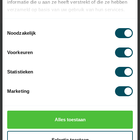
Hörmann geleiderails FS 10,
informatie die u aan ze heeft verstrekt of die ze hebben
FS 2, FS 3
verzameld op basis van uw gebruik van hun services.
Op voorraad
Toestemmingsselectie
Noodzakelijk
Specificaties
Voorkeuren
Artikelnummer
4772
Statistieken
EAN Code
7432257890869
Marketing
SKU
438265
Alles toestaan
Recent bekeken
Selectie toestaan