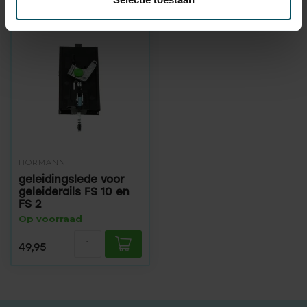
HÖRMANN
geleidingslede voor
geleiderails FS 10 en
FS 2
Op voorraad
49,95