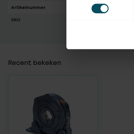
Artikelnummer
7121
SKU
08.74.001.000
Recent bekeken