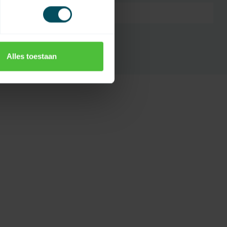
7432257296227
Alles toestaan