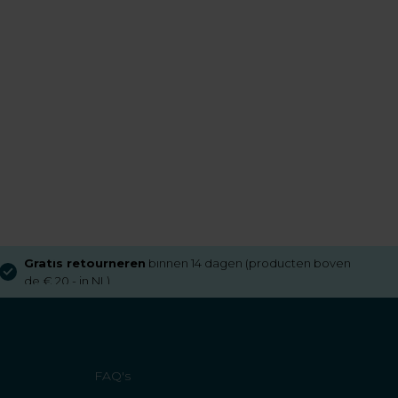
Gratis retourneren
binnen 14 dagen (producten boven
de € 20,- in NL)
FAQ's