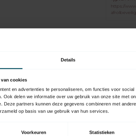
https://www.
afrolbeveili
de TÜV SÜD industrie service en kregen
Details
doen zij aan de Europese Normen DIN EN
 van cookies
ent en advertenties te personaliseren, om functies voor social
tgeen het vangmoment
. Ook delen we informatie over uw gebruik van onze site met on
e. Deze partners kunnen deze gegevens combineren met andere i
erzameld op basis van uw gebruik van hun services.
Voorkeuren
Statistieken