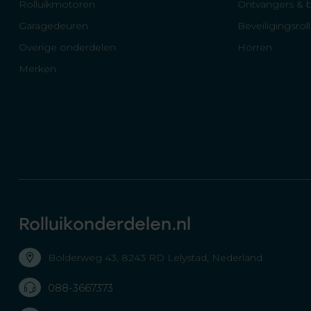
Rolluikmotoren
Ontvangers & 
Garagedeuren
Beveiligingsrol
Overige onderdelen
Horren
Merken
Rolluikonderdelen.nl
Bolderweg 43, 8243 RD Lelystad, Nederland
088-3667373