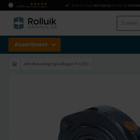
Snel in huis:
bezorging
binnen
2 werkd
4.457+
beoordelingen
Assortiment
Afrolbeveiliging/vallager FV 200