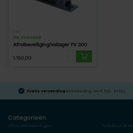
GMF
Op voorraad
Afrolbeveiliging/vallager FV 200
1.150,00
Gratis verzending
bij besteding van € 100,- (in NL)
Categorieën
Afstandsbedieningen
Rolluikschakela