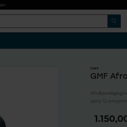
agen
GMF
GMF Afro
Afrolbeveiliging
(rpm) 12 omw/mi
1.150,0