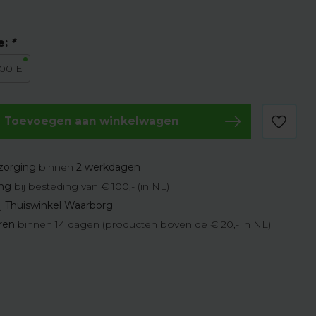
e:
*
00 E
Toevoegen aan winkelwagen
zorging
binnen
2 werkdagen
ing
bij besteding van € 100,- (in NL)
j
Thuiswinkel Waarborg
eren
binnen 14 dagen (producten boven de € 20,- in NL)