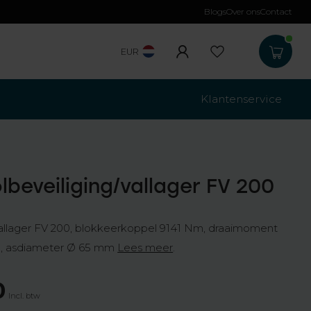
Blogs
Over ons
Contact
Gratis verzending
b
EUR
Klantenservice
lbeveiliging/vallager FV 200
/vallager FV 200, blokkeerkoppel 9141 Nm, draaimoment
n, asdiameter Ø 65 mm
Lees meer
.
0
Incl. btw