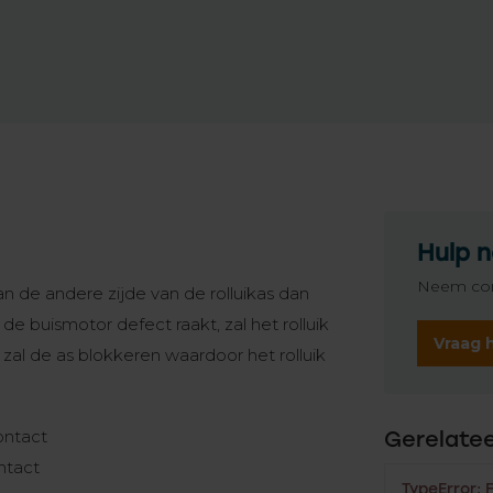
Hulp n
Neem con
an de andere zijde van de rolluikas dan
de buismotor defect raakt, zal het rolluik
Vraag 
n zal de as blokkeren waardoor het rolluik
contact
Gerelate
ontact
TypeError: 