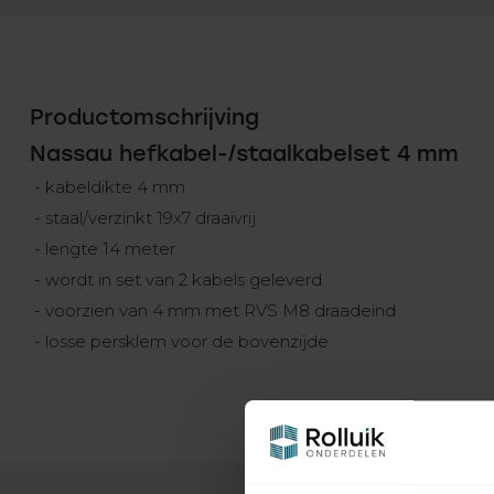
Productomschrijving
Nassau hefkabel-/staalkabelset 4 mm
- kabeldikte 4 mm
- staal/verzinkt 19x7 draaivrij
- lengte 14 meter
- wordt in set van 2 kabels geleverd
- voorzien van 4 mm met RVS M8 draadeind
- losse persklem voor de bovenzijde