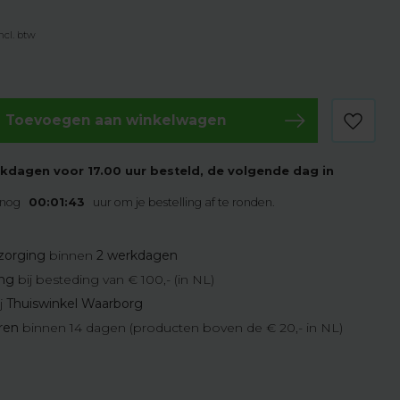
ncl. btw
Toevoegen aan winkelwagen
kdagen voor 17.00 uur besteld, de volgende dag in
 nog
00:01:42
uur om je bestelling af te ronden.
zorging
binnen
2 werkdagen
ing
bij besteding van € 100,- (in NL)
j
Thuiswinkel Waarborg
eren
binnen 14 dagen (producten boven de € 20,- in NL)