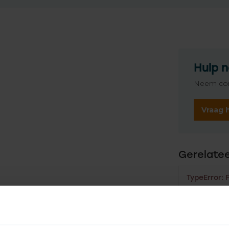
Hulp n
Neem con
Vraag 
Gerelate
TypeError: 
https://www
alkabels-he