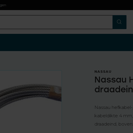
agen
NASSAU
Nassau 
draadei
Nassau hefkabel-/
kabeldikte 4 mm,
draadeind, boven