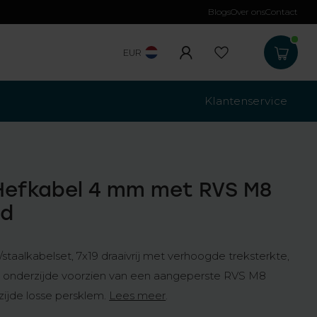
Blogs
Over ons
Contact
Gratis verzending
b
EUR
Klantenservice
Hefkabel 4 mm met RVS M8
nd
staalkabelset, 7x19 draaivrij met verhoogde treksterkte,
 onderzijde voorzien van een aangeperste RVS M8
zijde losse persklem.
Lees meer
.