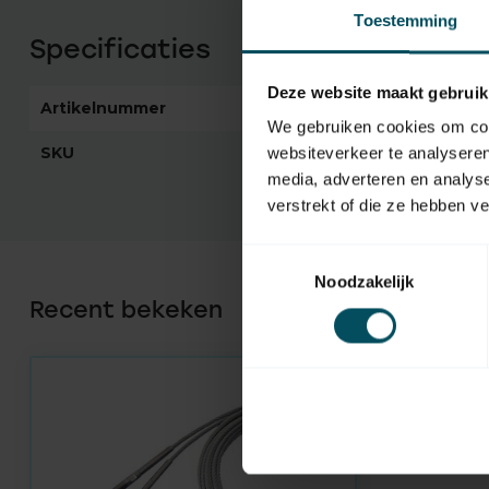
Toestemming
Specificaties
Deze website maakt gebruik
Artikelnummer
3772
We gebruiken cookies om cont
SKU
108012030
websiteverkeer te analyseren
media, adverteren en analys
verstrekt of die ze hebben v
Toestemmingsselectie
Noodzakelijk
Recent bekeken