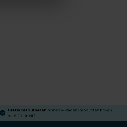
Gratis retourneren
binnen 14 dagen (producten boven
de € 20,- in NL)