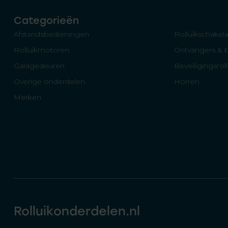
Categorieën
Afstandsbedieningen
Rolluikschakela
Rolluikmotoren
Ontvangers & 
Garagedeuren
Beveiligingsrol
Overige onderdelen
Horren
Merken
Rolluikonderdelen.nl