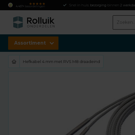
Snel in huis:
bezorging
binnen
2 werkd
4.457+
beoordelingen
Assortiment
Hefkabel 4 mm met RVS M8 draadeind