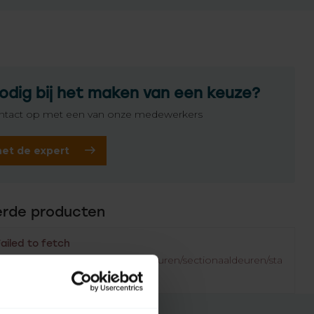
odig bij het maken van een keuze?
tact op met een van onze medewerkers
het de expert
erde producten
Failed to fetch
.rolluikonderdelen.nl/nl/garagedeuren/sectionaaldeuren/sta
fkabels/