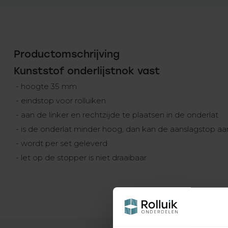
Productomschrijving
Kunststof onderlijstnok vast
- hoogte 35 mm
- eindstop voor rolluiken
- aan de linker en rechtzijde te plaatsen in de onderlat
- is de onderlat minder hoog, dan kan de aanslagstop 
- wordt per set geleverd
- let op de stopper is niet draaibaar