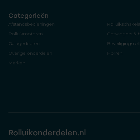
Categorieën
Afstandsbedieningen
Rolluikschakela
Rolluikmotoren
Ontvangers & 
Garagedeuren
Beveiligingsrol
Overige onderdelen
Horren
Merken
Rolluikonderdelen.nl