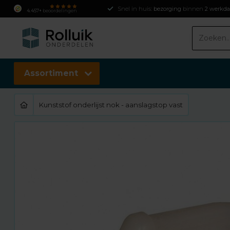
Snel in huis:
bezorging
binnen
2 werkd
4.457+
beoordelingen
Assortiment
Kunststof onderlijst nok - aanslagstop vast