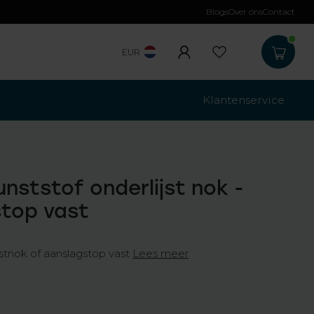
Blogs
Over ons
Contact
Gratis verzending
b
EUR
Klantenservice
unststof onderlijst nok -
top vast
jstnok of aanslagstop vast
Lees meer
.
w