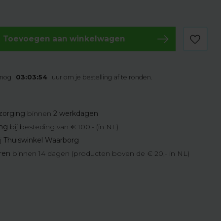
Toevoegen aan winkelwagen
 nog
03:03:53
uur om je bestelling af te ronden.
zorging
binnen
2 werkdagen
ing
bij besteding van € 100,- (in NL)
j
Thuiswinkel Waarborg
eren
binnen 14 dagen (producten boven de € 20,- in NL)