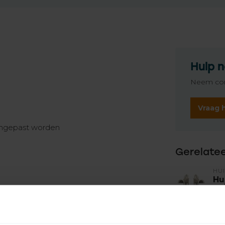
Hulp n
Neem con
Vraag 
aangepast worden
Gerelate
HU
Hu
un
Op 