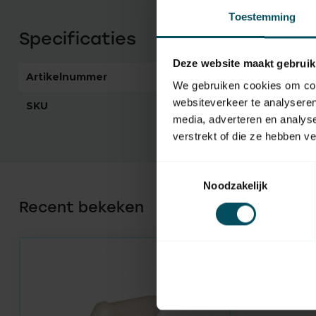
Toestemming
Specificaties
Deze website maakt gebruik
Artikelnummer
2474
We gebruiken cookies om cont
websiteverkeer te analyseren
SKU
81 406 00-910
media, adverteren en analys
verstrekt of die ze hebben v
Toestemmingsselectie
Noodzakelijk
Recent bekeken