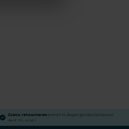
Gratis retourneren
binnen 14 dagen (producten boven
de € 20,- in NL)