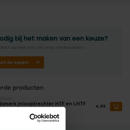
odig bij het maken van een keuze?
tact op met een van onze medewerkers
het de expert
erde producten
ISMERK
ismerk inlooptrechter HTF en LHTF
4,95
iverseel
voorraad