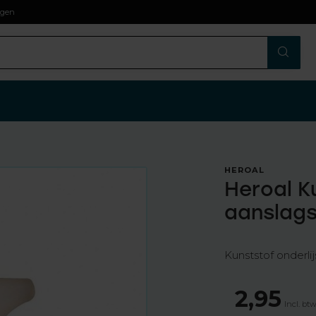
agen
HEROAL
Heroal K
aanslags
Kunststof onderli
2,95
Incl. bt