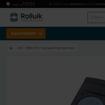
Snel in huis:
bezorging
binnen
2 werkd
4.457+
beoordelingen
Assortiment
HS1 - 868 MHz 1-kanaals handzender