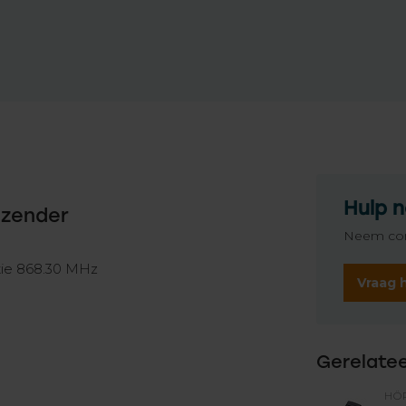
Hulp n
dzender
Neem con
tie 868.30 MHz
Vraag 
Gerelate
HÖ