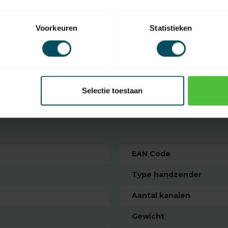
ostenrijk, Denemarken en Engeland)
Voorkeuren
Statistieken
e handzenders. Hörmann handzenders
!
Selectie toestaan
EAN Code
Type handzender
Aantal kanalen
Gewicht