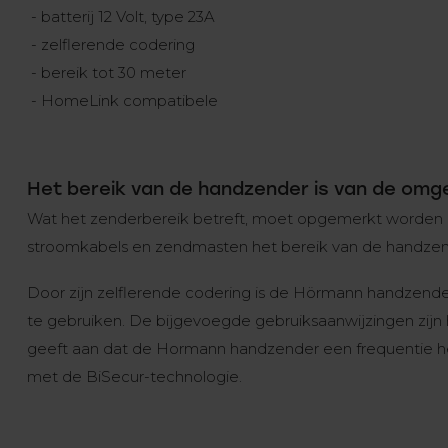
- batterij 12 Volt, type 23A
- zelflerende codering
- bereik tot 30 meter
- HomeLink compatibele
Het bereik van de handzender is van de omge
Wat het zenderbereik betreft, moet opgemerkt worden
stroomkabels en zendmasten het bereik van de handzen
Door zijn zelflerende codering is de Hörmann handzend
te gebruiken. De bijgevoegde gebruiksaanwijzingen zijn
geeft aan dat de Hormann handzender een frequentie he
met de BiSecur-technologie.