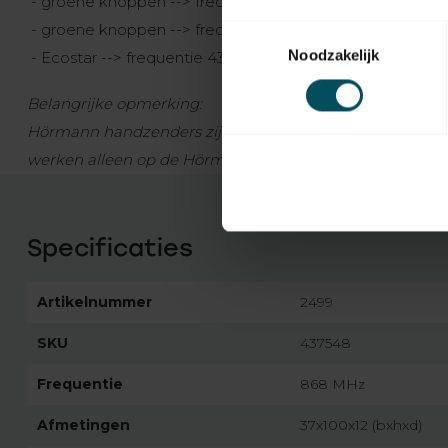
- groene knoppen --> frequentie 26,975 MHz (Duitsland)
- groene knoppen --> frequentie 26,995 MHz (Belgie, O
Toestemmingsselectie
Noodzakelijk
- Ecostar --> frequentie 433,92 MHz
Belangrijke opmerking:
Hörmann handzenders zijn niet compatibel met ander
werken alleen op de Hörmann garagedeur aandrijvingen
Specificaties
Artikelnummer
2499
SKU
437548
Frequentie
868 MHz
Afmetingen
37x100x12 (bxhxd)