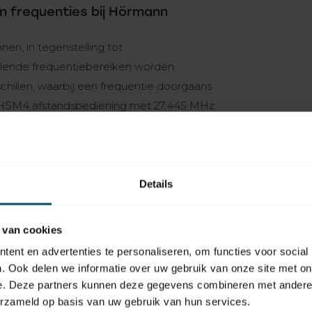
n frequenties bij Hörmann
n, in tegenstelling tot
illende frequentiebereiken worden
schillen, waarbij een frequentie doorgaans
 HSM4 afstandsbediening met 27,445 MHz
rd vooral in Frankrijk, terwijl in Duitsland
75 MHz. In België, Denemarken, het
ntie 26,995 MHz gebruikt. Let daarom bij
p de knopkleur, maar controleer ook het
Details
 van cookies
rsie)
ent en advertenties te personaliseren, om functies voor social
 versie)
. Ook delen we informatie over uw gebruik van onze site met on
)
e. Deze partners kunnen deze gegevens combineren met andere i
erzameld op basis van uw gebruik van hun services.