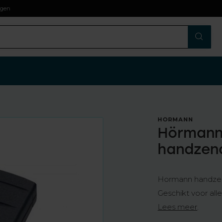
agen
HÖRMANN
Hörmann 
handzen
Hormann handzend
Geschikt voor al
Lees meer
.