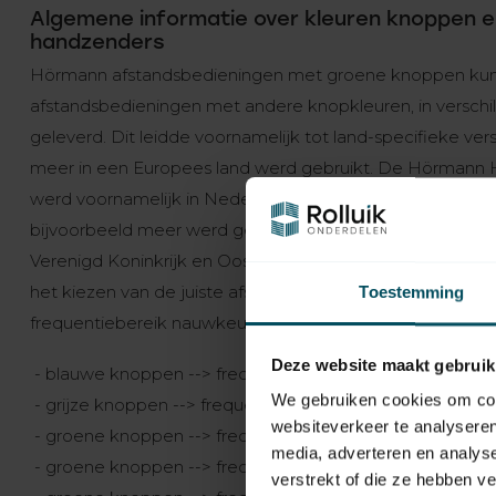
Algemene informatie over kleuren knoppen e
handzenders
Hörmann afstandsbedieningen met groene knoppen kunne
afstandsbedieningen met andere knopkleuren, in versch
geleverd. Dit leidde voornamelijk tot land-specifieke ver
meer in een Europees land werd gebruikt. De Hörmann
werd voornamelijk in Nederland gebruikt, met 27,015 MHz we
bijvoorbeeld meer werd gefocust op de frequentie 26,9
Verenigd Koninkrijk en Oostenrijk werd eerder de freque
het kiezen van de juiste afstandsbediening niet alleen o
Toestemming
frequentiebereik nauwkeurig
Deze website maakt gebruik
- blauwe knoppen --> frequentie 868,3 MHz (nieuwste ve
We gebruiken cookies om cont
- grijze knoppen --> frequentie 40,685 MHz (voorgaande
websiteverkeer te analyseren
- groene knoppen --> frequentie 27,455 MHz (Nederland
media, adverteren en analys
- groene knoppen --> frequentie 27,015 MHz (Frankrijk)
verstrekt of die ze hebben v