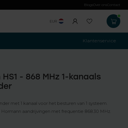
Blogs
Over ons
Contact
Gratis verzending
b
EUR
Klantenservice
HS1 - 868 MHz 1-kanaals
der
er met 1 kanaal voor het besturen van 1 systeem.
le Hormann aandrijvingen met frequentie 868.30 MHz.