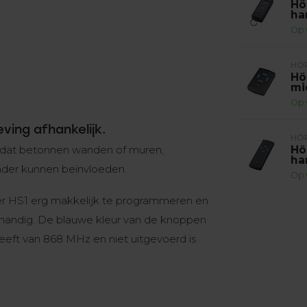
Hö
ha
Op 
HÖ
Hö
mi
Op 
ving afhankelijk.
HÖ
 dat betonnen wanden of muren,
Hö
ha
der kunnen beïnvloeden.
Op 
er HS1 erg makkelijk te programmeren en
 handig. De blauwe kleur van de knoppen
eft van 868 MHz en niet uitgevoerd is