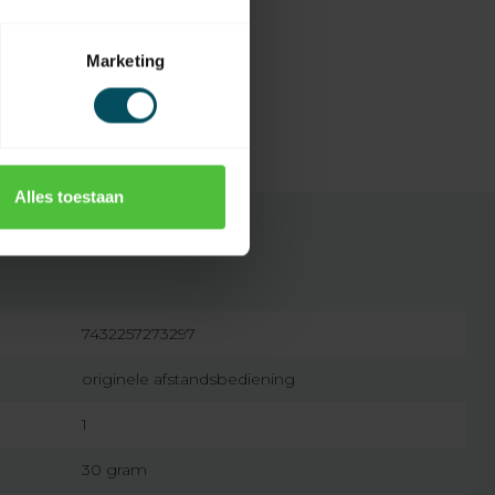
Marketing
Alles toestaan
7432257273297
originele afstandsbediening
1
30 gram