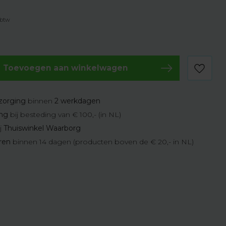
 btw
Toevoegen aan winkelwagen
zorging
binnen
2 werkdagen
ing
bij besteding van € 100,- (in NL)
j
Thuiswinkel Waarborg
eren
binnen 14 dagen (producten boven de € 20,- in NL)