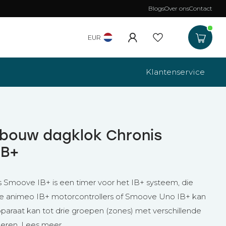
Blogs
Over ons
Contact
Gratis verzending
b
EUR
Klantenservice
bouw dagklok Chronis
IB+
 Smoove IB+ is een timer voor het IB+ systeem, die
e animeo IB+ motorcontrollers of Smoove Uno IB+ kan
paraat kan tot drie groepen (zones) met verschillende
heren.
Lees meer
.