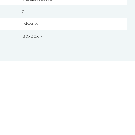
3
inbouw
80x80x17