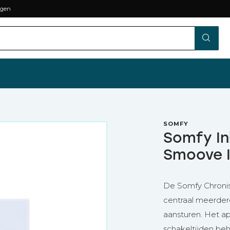
agen
SOMFY
Somfy In
Smoove 
De Somfy Chronis
centraal meerder
aansturen. Het ap
schakeltijden be