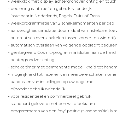
- weekklok met display, achtergrondverlichting en touc
- bediening is intuïtief en gebruiksvriendelijk
- instelbaar in Nederlands, Engels, Duits of Frans
- weekprogrammatie van 2 schakelmomenten per dag
- aanwezigheidssimulatie doormiddel van instelbare toe
- automatisch overschakelen tussen zomer- en wintertij
- automatisch overslaan van volgende opdracht gedurende
- geïntegreerd Cosmic-programma (sluiten aan de hand 
- achtergrondverlichting
- schakeltimer met permanente mogelijkheid tot handma
- mogelijkheid tot instellen van meerdere schakelmome
- aanpassen van instellingen op uw dagritme
- bijzonder gebruiksvriendelijk
- voor residentieel en commercieel gebruik
- standaard geleverd met een wit afdekraam
- programmeren van een "my" positie (tussenpositie) is m