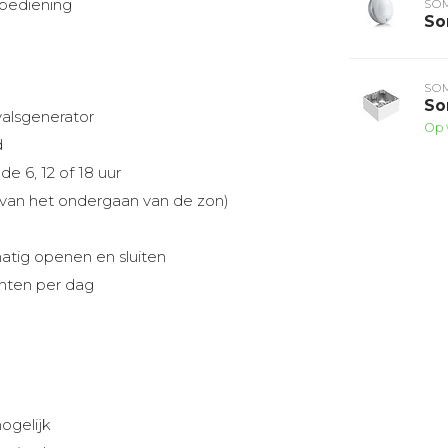
hbediening
SO
So
SO
So
valsgenerator
Op 
d
 6, 12 of 18 uur
van het ondergaan van de zon)
tig openen en sluiten
nten per dag
ogelijk