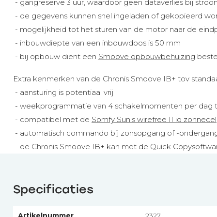
- gangreserve 3 uur, waardoor geen dataverlies bij stroo
- de gegevens kunnen snel ingeladen of gekopieerd wo
- mogelijkheid tot het sturen van de motor naar de eindpo
- inbouwdiepte van een inbouwdoos is 50 mm
- bij opbouw dient een
Smoove opbouwbehuizing
beste
Extra kenmerken van de Chronis Smoove IB+ tov stand
- aansturing is potentiaal vrij
- weekprogrammatie van 4 schakelmomenten per dag 
- compatibel met de
Somfy Sunis wirefree II io zonnecel
- automatisch commando bij zonsopgang of -ondergan
- de Chronis Smoove IB+ kan met de Quick Copysoftware
Specificaties
Artikelnummer
2327