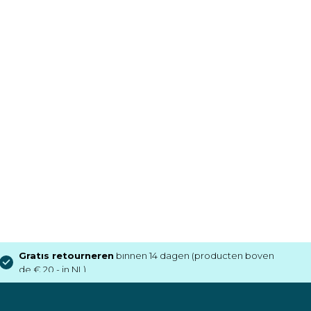
Gratis retourneren
binnen 14 dagen (producten boven
de € 20,- in NL)