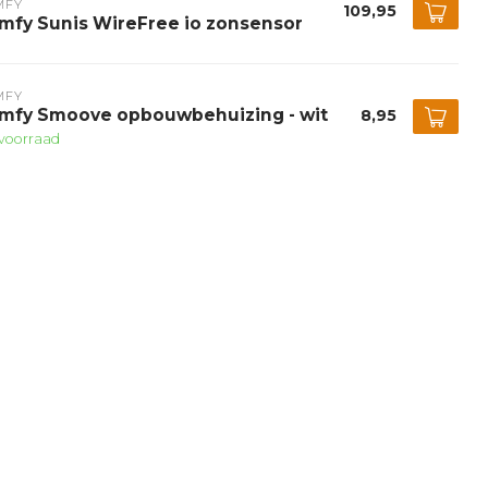
MFY
109,95
mfy Sunis WireFree io zonsensor
MFY
mfy Smoove opbouwbehuizing - wit
8,95
voorraad