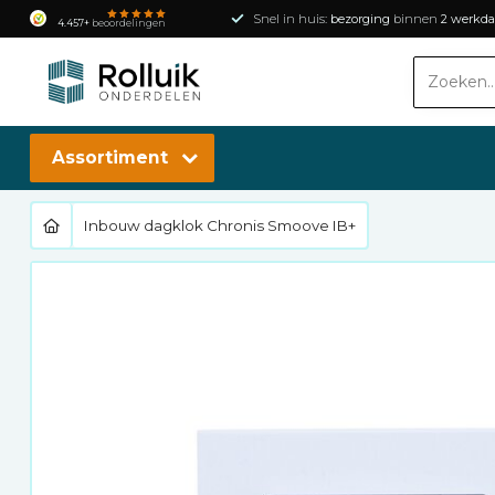
Snel in huis:
bezorging
binnen
2 werkd
4.457+
beoordelingen
Assortiment
Inbouw dagklok Chronis Smoove IB+