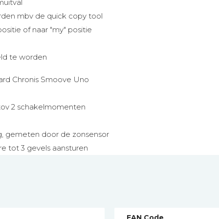
muitval
rden mbv de quick copy tool
sitie of naar "my" positie
ld te worden
aard Chronis Smoove Uno
tov 2 schakelmomenten
g, gemeten door de zonsensor
 tot 3 gevels aansturen
EAN Code