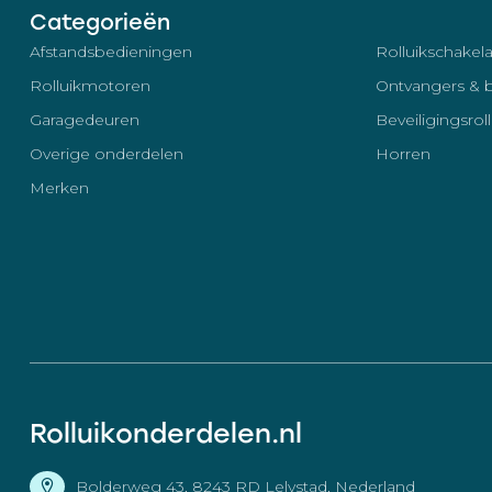
Categorieën
Afstandsbedieningen
Rolluikschakela
Rolluikmotoren
Ontvangers & 
Garagedeuren
Beveiligingsrol
Overige onderdelen
Horren
Merken
Rolluikonderdelen.nl
Bolderweg 43, 8243 RD Lelystad, Nederland