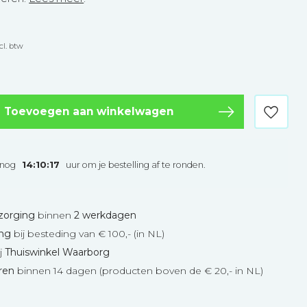
cl. btw
Toevoegen aan winkelwagen
 nog
14:10:17
uur om je bestelling af te ronden.
zorging
binnen
2 werkdagen
ing
bij besteding van € 100,- (in NL)
j
Thuiswinkel Waarborg
eren
binnen 14 dagen (producten boven de € 20,- in NL)