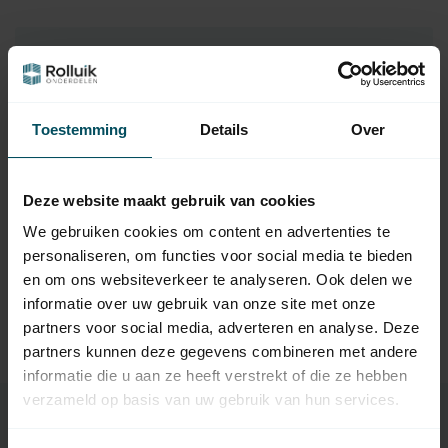
Hulp nodig bij het maken van een
keuze?
Neem contact op met een van onze medewerkers
Toestemming
Details
Over
Vraag het de expert
Deze website maakt gebruik van cookies
We gebruiken cookies om content en advertenties te
personaliseren, om functies voor social media te bieden
Gerelateerde producten
en om ons websiteverkeer te analyseren. Ook delen we
HÖRMANN
informatie over uw gebruik van onze site met onze
Hörmann Stalen
34,95
geleiderbocht rechts
partners voor social media, adverteren en analyse. Deze
Op voorraad
partners kunnen deze gegevens combineren met andere
informatie die u aan ze heeft verstrekt of die ze hebben
verzameld op basis van uw gebruik van hun services.