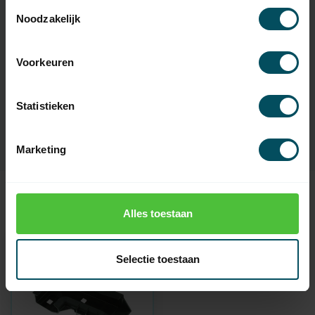
Toestemmingsselectie
Specificaties
Noodzakelijk
Artikelnummer
3776
Voorkeuren
EAN Code
7432257496405
Statistieken
SKU
3072578
Marketing
Recent bekeken
Alles toestaan
Selectie toestaan