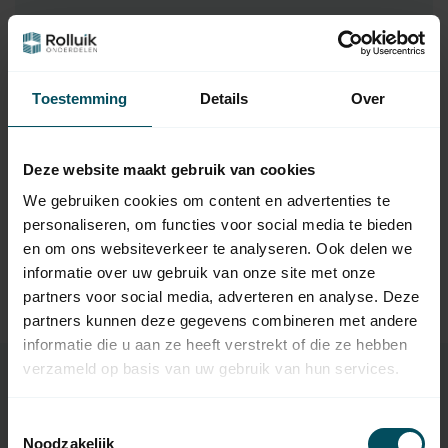
Hulp nodig bij het maken van een
keuze?
Neem contact op met een van onze medewerkers
Toestemming
Details
Over
Vraag het de expert
Deze website maakt gebruik van cookies
We gebruiken cookies om content en advertenties te
personaliseren, om functies voor social media te bieden
Gerelateerde producten
en om ons websiteverkeer te analyseren. Ook delen we
TypeError: Failed to fetch
informatie over uw gebruik van onze site met onze
https://www.rolluikonderdelen.nl/nl/garagedeuren/kantel
partners voor social media, adverteren en analyse. Deze
deuren/
partners kunnen deze gegevens combineren met andere
informatie die u aan ze heeft verstrekt of die ze hebben
verzameld op basis van uw gebruik van hun services.
Specificaties
Toestemmingsselectie
Noodzakelijk