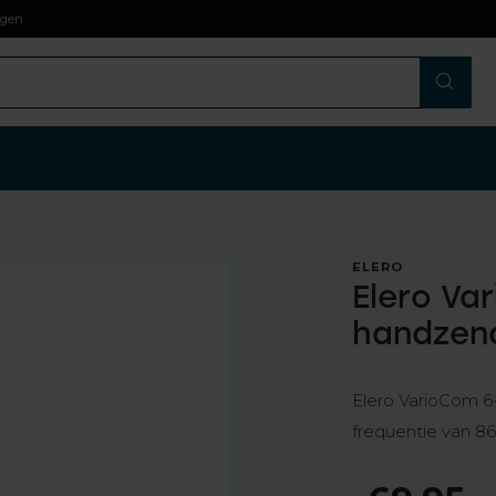
agen
ELERO
Elero Va
handzend
Elero VarioCom 6-
frequentie van 