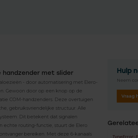
Hulp n
e handzender met slider
Neem con
jaloezieën - door automatisering met Elero-
en. Gewoon door op een knop op de
Vraag 
ratie COM-handzenders. Deze overtuigen
 gebruiksvriendelijke structuur. Alle
steem. Dit betekent dat signalen
Gerelate
echte routing-functie, stuurt de Elero
e ontvanger bereiken. Met deze 6-kanaals
TypeError: 