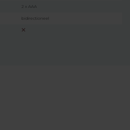
2 x AAA
bidirectioneel