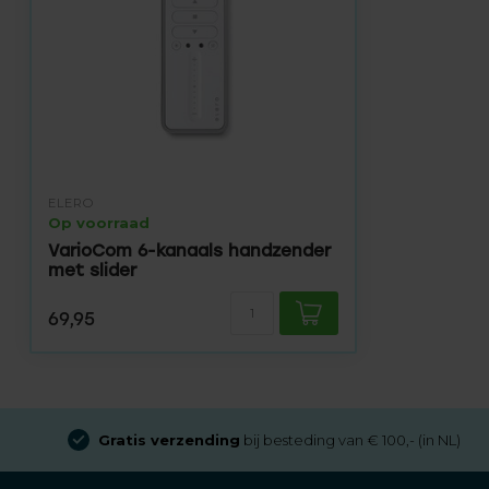
ELERO
Op voorraad
VarioCom 6-kanaals handzender
met slider
69,95
Snel in huis:
bezorging
binnen
2 werkdagen