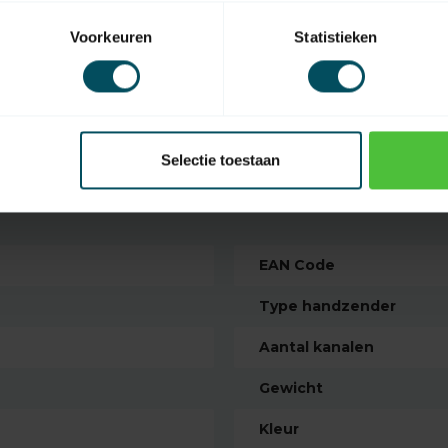
Voorkeuren
Statistieken
ukken
s drukken
Selectie toestaan
EAN Code
Type handzender
Aantal kanalen
Gewicht
Kleur