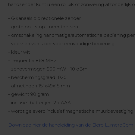
handzender kunt u een rolluik of zonwering afzonderlijk 
- 6-kanaals bidirectionele zender
- grote op - stop - neer toetsen
- omschakeling handmatige/automatische bediening per
- voorzien van slider voor eenvoudige bediening
- kleur wit
- frequentie 868 MHz
- zendvermogen 500 mW - 10 dBm
- beschermingsgraad IP20
- afmetingen 151x49x15 mm
- gewicht 90 gram
- inclusief batterijen, 2 x AAA
- wordt geleverd inclusief magnetische muurbevestiging
Download hier de handleiding van de
Elero LumeroCom 