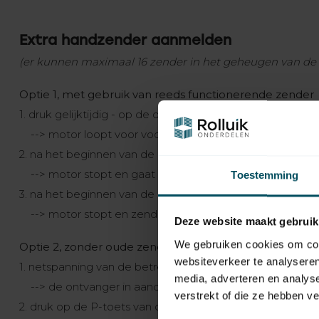
Extra handzender aanmelden
(er kunnen maximaal 16 zender in het geheugen van de
Optie 1, met gebruik van reeds functionerende zender
1. druk gelijktijdig - op de oude zender - voor min. 3 s
--> motor loopt voor voor 2 minuten op en neer
2. na het beginnen van de op-beweging op OP-toets dr
--> motor stopt en gaat weer verder omhoog
Toestemming
3. na het beginnen van de neer-beweging op NEER-toet
--> motor stopt en zender is aangemeld
Deze website maakt gebruik
We gebruiken cookies om cont
Optie 2, zonder oude zender nieuwe zender aanmelde
websiteverkeer te analyseren
1. netspanning van de betreffende buismotor uit- en wee
media, adverteren en analys
--> de ontvanger in aandrijving staat 5 minuten open
verstrekt of die ze hebben v
2. druk op de P-toets van de zender