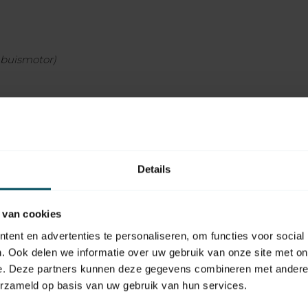
 buismotor)
econden op de OP-, NEER- en P-toets
ukken
Details
s drukken
 van cookies
ent en advertenties te personaliseren, om functies voor social
n.
. Ook delen we informatie over uw gebruik van onze site met on
r inschakelen
e. Deze partners kunnen deze gegevens combineren met andere i
erzameld op basis van uw gebruik van hun services.