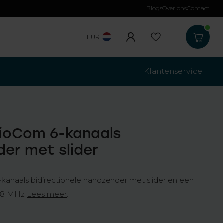
Blogs
Over ons
Contact
Gratis verzending
b
EUR
Klantenservice
rioCom 6-kanaals
er met slider
kanaals bidirectionele handzender met slider en een
868 MHz
Lees meer
.