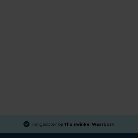
Gratis verzending
bij besteding van € 100,- (in NL)