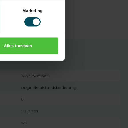
Marketing
Alles toestaan
7432257696621
originele afstandsbediening
6
90 gram
wit