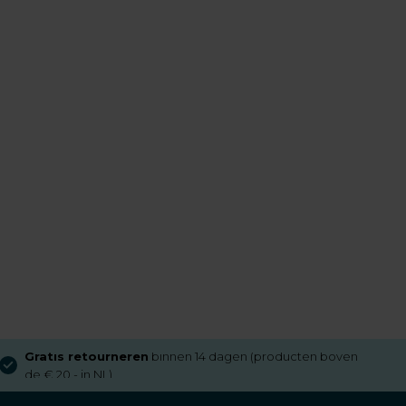
Aangesloten bij
Thuiswinkel Waarborg