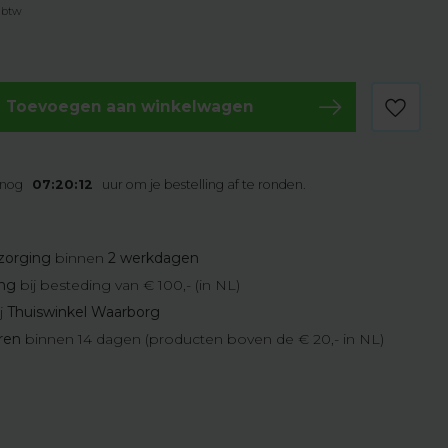
. btw
Toevoegen aan winkelwagen
 nog
07:20:11
uur om je bestelling af te ronden.
zorging
binnen
2 werkdagen
ing
bij besteding van € 100,- (in NL)
j
Thuiswinkel Waarborg
eren
binnen 14 dagen (producten boven de € 20,- in NL)