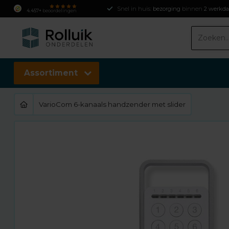
Snel in huis:
bezorging
binnen
2 werkd
4.457+
beoordelingen
Assortiment
VarioCom 6-kanaals handzender met slider