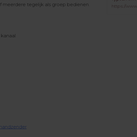
of meerdere tegelijk als groep bedienen.
https://www
 kanaal
handzender