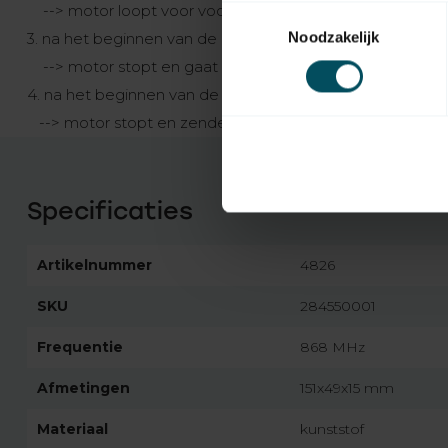
--> motor loopt voor voor 2 minuten op en neer
Toestemmingsselectie
Noodzakelijk
3. na het beginnen van de op-beweging op OP-toets dr
--> motor stopt en gaat weer verder omhoog
4. na het beginnen van de neer-beweging op NEER-toet
--> motor stopt en zender is aangemeld
Specificaties
Artikelnummer
4826
SKU
284550001
Frequentie
868 MHz
Afmetingen
151x49x15 mm
Materiaal
kunststof