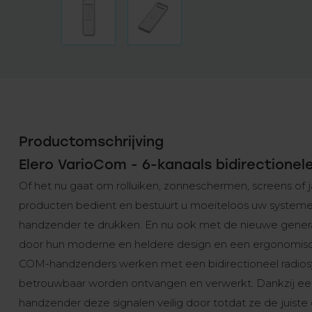
Productomschrijving
Elero VarioCom - 6-kanaals bidirectionel
Of het nu gaat om rolluiken, zonneschermen, screens of 
producten bedient en bestuurt u moeiteloos uw system
handzender te drukken. En nu ook met de nieuwe gene
door hun moderne en heldere design en een ergonomische,
COM-handzenders werken met een bidirectioneel radiosy
betrouwbaar worden ontvangen en verwerkt. Dankzij een 
handzender deze signalen veilig door totdat ze de juist