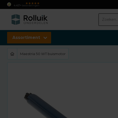
4.457+
beoordelingen
Assortiment
Maestria 50 WT buismotor