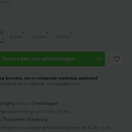
cl. btw
15 Nm
25 Nm
35 Nm
Toevoegen aan winkelwagen
g besteld, eerst volgende werkdag geleverd
 besteld, eerst volgende werkdag geleverd
zorging
binnen
2 werkdagen
ing
bij besteding van € 100,- (in NL)
j
Thuiswinkel Waarborg
eren
binnen 14 dagen (producten boven de € 20,- in NL)