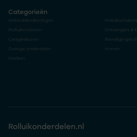
Categorieën
Afstandsbedieningen
Rolluikschakela
Rolluikmotoren
Ontvangers & 
Garagedeuren
Beveiligingsrol
Overige onderdelen
Horren
Merken
Rolluikonderdelen.nl