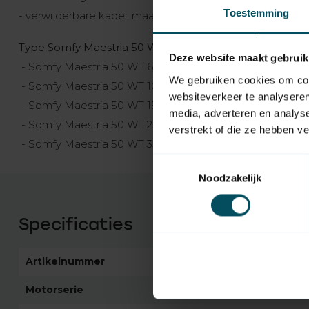
Toestemming
- verwijderbare kabel, maakt de installatie eenvoudiger
Type Somfy Maestria 50 WT buismotoren
Deze website maakt gebruik
- Somfy Maestria 50 WT 6/17 - 10 Nm - 17 omw/min - le
We gebruiken cookies om cont
- Somfy Maestria 50 WT 10/17 - 10 Nm - 17 omw/min - l
websiteverkeer te analyseren
- Somfy Maestria 50 WT 15/17 - 15 Nm - 17 omw/min - le
media, adverteren en analys
- Somfy Maestria 50 WT 25/17 - 25 Nm - 17 omw/min - l
verstrekt of die ze hebben v
- Somfy Maestria 50 WT 35/17 - 35 Nm - 17 omw/min - l
Toestemmingsselectie
Noodzakelijk
Specificaties
Artikelnummer
6112
Motorserie
Somfy Maestria 50 W