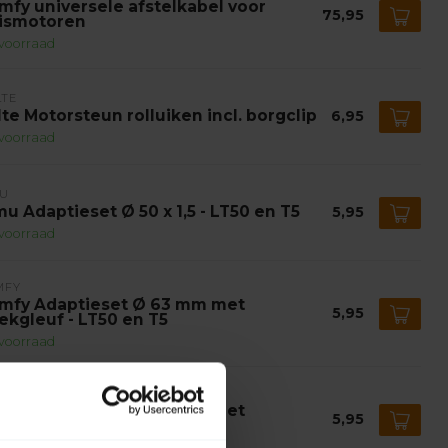
mfy universele afstelkabel voor
75,95
ismotoren
voorraad
LTE
lte Motorsteun rolluiken incl. borgclip
6,95
voorraad
MU
mu Adaptieset Ø 50 x 1,5 - LT50 en T5
5,95
voorraad
MFY
mfy Adaptieset Ø 63 mm met
5,95
ekgleuf - LT50 en T5
voorraad
MFY
mfy Adaptieset Ø 78 mm met
5,95
ekgleuf - LT50 en T5
voorraad