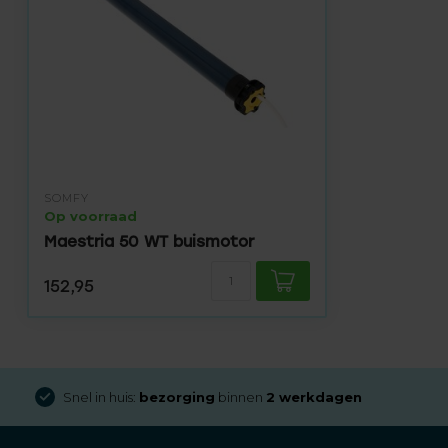
SOMFY
Op voorraad
Maestria 50 WT buismotor
152,95
Gratis verzending
bij besteding van € 100,- (in