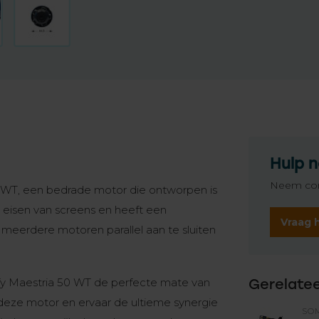
Hulp n
Neem con
 WT, een bedrade motor die ontworpen is
 eisen van screens en heeft een
Vraag 
m meerdere motoren parallel aan te sluiten
fy Maestria 50 WT de perfecte mate van
Gerelate
 deze motor en ervaar de ultieme synergie
SO