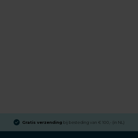
 NL)
Aangesloten bij
Thuiswinkel Waarborg