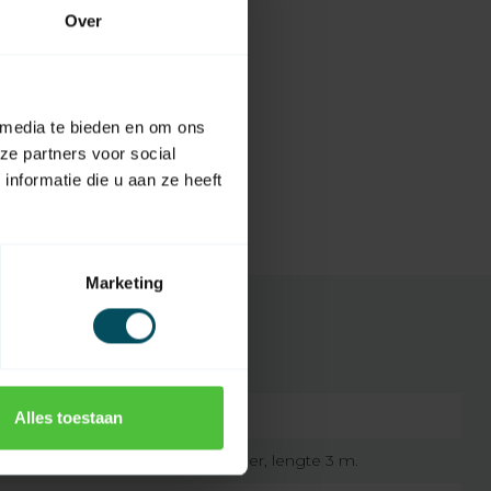
Over
 media te bieden en om ons
ze partners voor social
nformatie die u aan ze heeft
Marketing
1111214
Alles toestaan
wit 4-aderig (VVF) snoer, lengte 3 m.