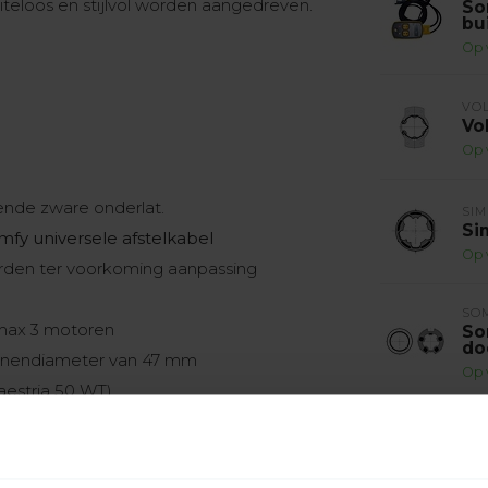
teloos en stijlvol worden aangedreven.
So
bu
Op 
VO
Vo
Op 
ende zware onderlat.
SI
Si
mfy universele afstelkabel
Op 
rden ter voorkoming aanpassing
SO
 max 3 motoren
So
do
binnendiameter van 47 mm
Op 
aestria 50 WT)
SO
So
do
lengte 3 meter
Op 