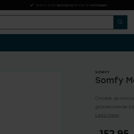
Snel in huis:
bezorging
binnen
2 werkdagen
SOMFY
Somfy M
Ontdek de innova
geavanceerde bed
Lees meer
.
152,95