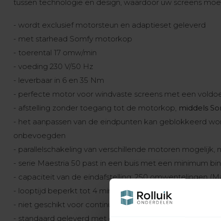
tussen technologie en design, waardoor uw screens moei
- wordt exclusief motorsteun en adaptieset geleverd
- met starhead Somfy motorkop
- toerental 17 omw/min
- voeding 230 V/50 Hz
- leverbaar in 6 en 35 Nm
- perfecte motor voor windvaste screens met een voldo
- afstelling zonder toegang tot de motorkop,
middels So
- het aanpassen van de eindpunten kan geblokkeerd wo
onbevoegden
- parallelschakeling van verschillende motoren mogelijk,
- serie Maestria 50 past in een buis met een minimum 
- capaciteit van de eindafstelling: 250 omwentelingen (M
- looptijd beperkt tot 4 minuten
- niet geschikt voor continu gebruik
- standaard geleverd met een wit 4-aderig (VVF) snoer, 