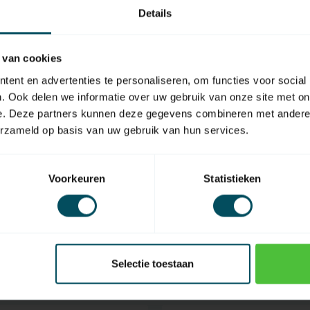
Details
 van cookies
ngte 653 mm
ent en advertenties te personaliseren, om functies voor social
engte 563 mm
. Ook delen we informatie over uw gebruik van onze site met on
ngte 613 mm
e. Deze partners kunnen deze gegevens combineren met andere i
engte 613 mm
erzameld op basis van uw gebruik van hun services.
engte 663 mm
Voorkeuren
Statistieken
SKU
Selectie toestaan
T
Snoer