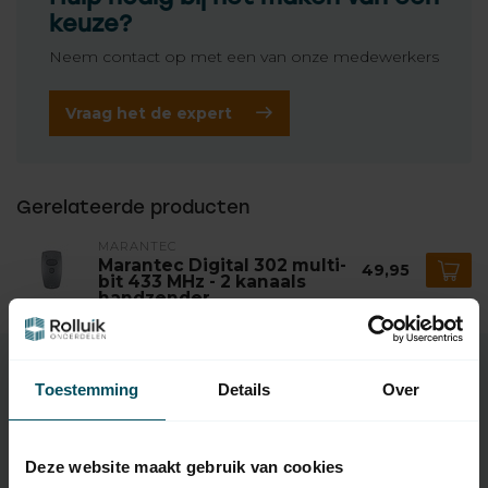
keuze?
Neem contact op met een van onze medewerkers
Vraag het de expert
Gerelateerde producten
MARANTEC
Marantec Digital 302 multi-
49,95
bit 433 MHz - 2 kanaals
handzender
Toestemming
Details
Over
Specificaties
Deze website maakt gebruik van cookies