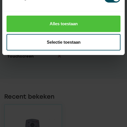
Type Batterij
3 Volt CR2032
Oplaadbare
batterij(en)
Alles toestaan
Codering
Multi-bit
Selectie toestaan
Display
Touchscreen
Recent bekeken