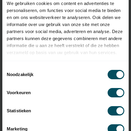
Artikelnummer
Obsolete
We gebruiken cookies om content en advertenties te
personaliseren, om functies voor social media te bieden
EAN Code
3264955252526
en om ons websiteverkeer te analyseren. Ook delen we
informatie over uw gebruik van onze site met onze
SKU
5510
partners voor social media, adverteren en analyse. Deze
Type handzender
originele afstandsbediening
partners kunnen deze gegevens combineren met andere
informatie die u aan ze heeft verstrekt of die ze hebben
Frequentie
433,43 MHz
verzameld op basis van uw gebruik van hun services.
Aantal kanalen
4 kanalen
Toestemmingsselectie
Afmetingen
72 x 38 x 14 mm
Noodzakelijk
Gewicht
0,04 kg
Voorkeuren
Materiaal
kunststof
Kleur
grijs
Statistieken
Inclusief
batterij(en)
Marketing