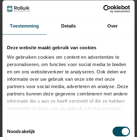
Vraag het de expert
Toestemming
Details
Over
Deze website maakt gebruik van cookies
We gebruiken cookies om content en advertenties te
personaliseren, om functies voor social media te bieden
en om ons websiteverkeer te analyseren. Ook delen we
informatie over uw gebruik van onze site met onze
partners voor social media, adverteren en analyse. Deze
partners kunnen deze gegevens combineren met andere
SIMU
SIMU
informatie die u aan ze heeft verstrekt of die ze hebben
Adaptieset Ø 50 x 1,5
Adaptieset ZF54 -
verzameld op basis van uw gebruik van hun services.
- LT50 en T5
LT50 en T5
Op voorraad
Op voorraad
Toestemmingsselectie
5,95
6,95
Noodzakelijk