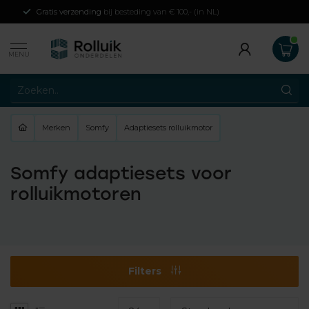
Gratis verzending
bij besteding van € 100,- (in NL)
MENU
Merken
Somfy
Adaptiesets rolluikmotor
Somfy adaptiesets voor
rolluikmotoren
Filters