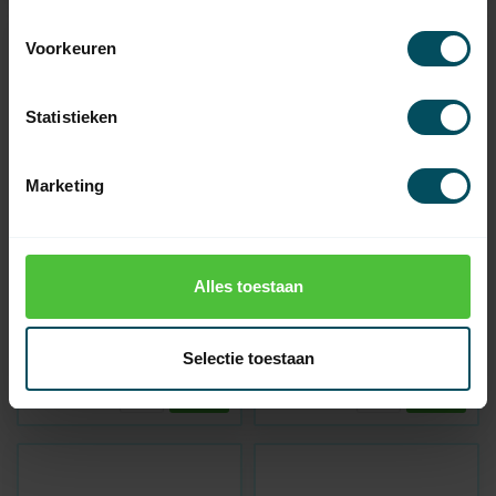
Voorkeuren
Statistieken
Marketing
SOMFY
SOMFY
Adaptieset Ø 70x0,8
Adaptieset Ø 63 mm
Alles toestaan
mm - LT50 en T5
met doekgleuf - LT50
en T5
Op voorraad
Op voorraad
Selectie toestaan
6,95
5,95