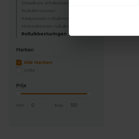
Draadloze schakelaars
Rolluikmotoren
Adaptiesets rolluikmotor
Motorsteunen rolluikmotor
Rolluikbesturingen
Merken
Alle merken
Volte
Prijs
Min
Max