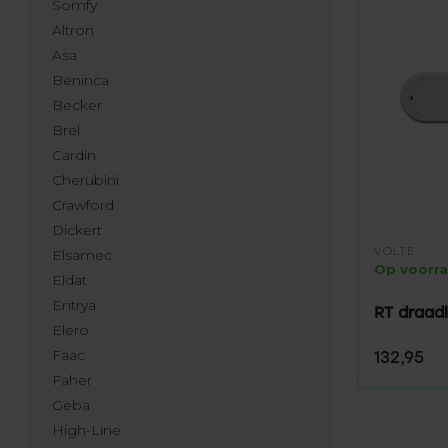
Somfy
Altron
Asa
Beninca
Becker
Brel
Cardin
Cherubini
Crawford
Dickert
VOLTE
Elsamec
Op voorr
Eldat
Entrya
RT draad
Elero
Faac
132,95
Faher
Geba
High-Line