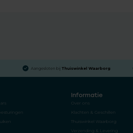
Aangesloten bij
Thuiswinkel Waarborg
Informatie
ars
Over ons
besturingen
Klachten & Geschillen
luiken
Thuiswinkel Waarborg
Verzending & Levering