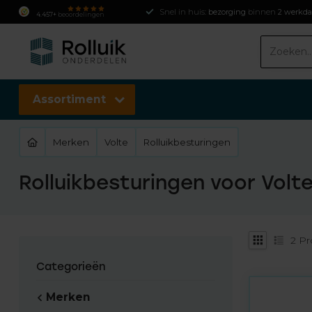
Snel in huis:
bezorging
binnen
2 werkd
4.457+
beoordelingen
Assortiment
Merken
Volte
Rolluikbesturingen
Rolluikbesturingen voor Volt
2
Pr
Categorieën
Merken