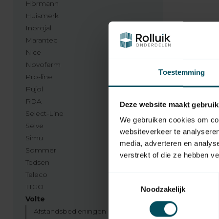
Hörmann
Huismerk
Inprojal
Marantec
Nice
Novoferm
Toestemming
Pro-line
Pujol
RDA
Deze website maakt gebruik
Select-Line
We gebruiken cookies om cont
Selve
websiteverkeer te analyseren
Simu
media, adverteren en analys
Sommer
verstrekt of die ze hebben v
Tedsen
Teleco
Toestemmingsselectie
TTGO
Noodzakelijk
Volte
Afstandsbedieningen