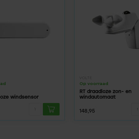
VOLTE
aad
Op voorraad
RT draadloze zon- en
loze windsensor
windautomaat
148,95