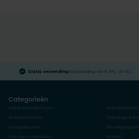
Gratis verzending
bij besteding van € 100,- (in NL)
Categorieën
Afstandsbedieningen
Rolluikschakela
Rolluikmotoren
Ontvangers & 
Garagedeuren
Beveiligingsrol
Overige onderdelen
Horren