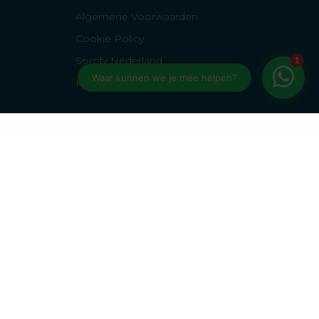
Algemene Voorwaarden
Cookie Policy
Somfy Nederland
Reviewbeleid van Kiyoh
 het juiste product?
de juiste keuze!