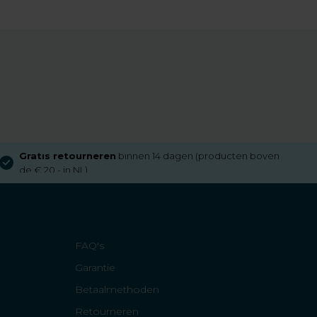
Gratis retourneren
binnen 14 dagen (producten boven
de € 20,- in NL)
FAQ's
Garantie
Betaalmethoden
Retourneren