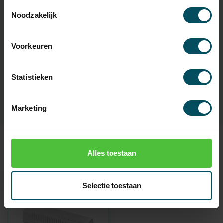
Toestemmingsselectie
Specificaties
Noodzakelijk
Artikelnummer
5574
Voorkeuren
EAN Code
7432257990910
Statistieken
SKU
A520012
Marketing
Alles toestaan
Recent bekeken
Selectie toestaan