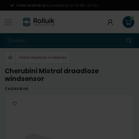
Gratis verzending
bij besteding van € 100,- (in NL)
MENU
Mistral draadloze windsensor
Cherubini Mistral draadloze
windsensor
CHERUBINI