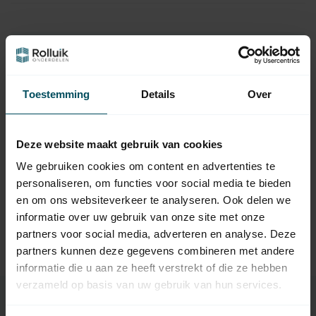
Hulp nodig bij het maken van een
keuze?
Toestemming
Details
Over
Neem contact op met een van onze medewerkers
Vraag het de expert
Deze website maakt gebruik van cookies
We gebruiken cookies om content en advertenties te
personaliseren, om functies voor social media te bieden
Gerelateerde producten
en om ons websiteverkeer te analyseren. Ook delen we
informatie over uw gebruik van onze site met onze
TypeError: Failed to fetch
partners voor social media, adverteren en analyse. Deze
https://www.rolluikonderdelen.nl/nl/merken/cherubini/rol
partners kunnen deze gegevens combineren met andere
luikbesturingen/
informatie die u aan ze heeft verstrekt of die ze hebben
verzameld op basis van uw gebruik van hun services.