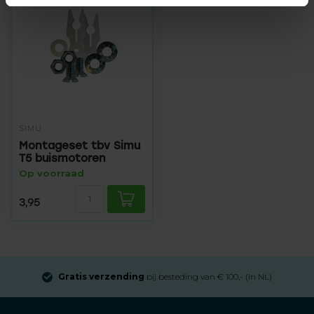
SIMU
Montageset tbv Simu
T5 buismotoren
Op voorraad
3,95
Gratis verzending
bij besteding van € 100,- (in NL)