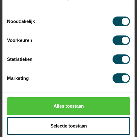
Toestemmingsselectie
Noodzakelijk
Specificaties
Voorkeuren
Artikelnummer
1352
Statistieken
EAN Code
7432257580562
SKU
4005684A
Marketing
Alles toestaan
Recent bekeken
Selectie toestaan