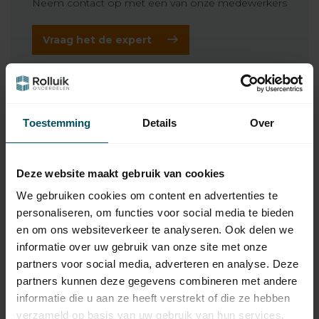
Neem contact op met een van onze medewerkers
Vraag het de expert
Gerelateerde producten
Toestemming
Details
Over
SIMU
97,95
Simu T5 buismotor - 12
omw/min
Deze website maakt gebruik van cookies
We gebruiken cookies om content en advertenties te
SIMU
Simu Motorsteun Simu T5
personaliseren, om functies voor social media te bieden
8,95
standaard + montageset
en om ons websiteverkeer te analyseren. Ook delen we
Op voorraad
informatie over uw gebruik van onze site met onze
partners voor social media, adverteren en analyse. Deze
SIMU
partners kunnen deze gegevens combineren met andere
Simu Motorsteun Simu T5
7,95
rolluikbeugel + montageset
informatie die u aan ze heeft verstrekt of die ze hebben
Op voorraad
verzameld op basis van uw gebruik van hun services.