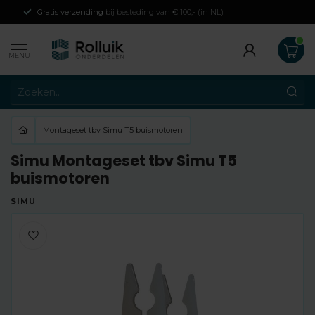
Gratis verzending
bij besteding van € 100,- (in NL)
MENU
Montageset tbv Simu T5 buismotoren
Simu Montageset tbv Simu T5
buismotoren
SIMU