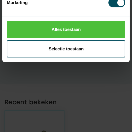
Marketing
Specificaties
Alles toestaan
Artikelnummer
4800
EAN Code
7432257890876
Selectie toestaan
SKU
286013
Recent bekeken