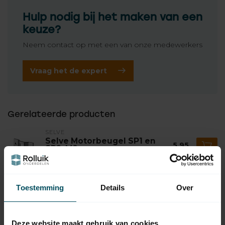
Hulp nodig bij het maken van een
keuze?
Neem contact op met een van onze medewerkers
Vraag het de expert
Gerelateerde producten
SELVE
Selve Motorbeugel SP1 en
5,95
SP2, M8
Op voorraad
SELVE
Toestemming
Details
Over
Selve SP, type 1 buismotor
99,95
Op voorraad
Deze website maakt gebruik van cookies