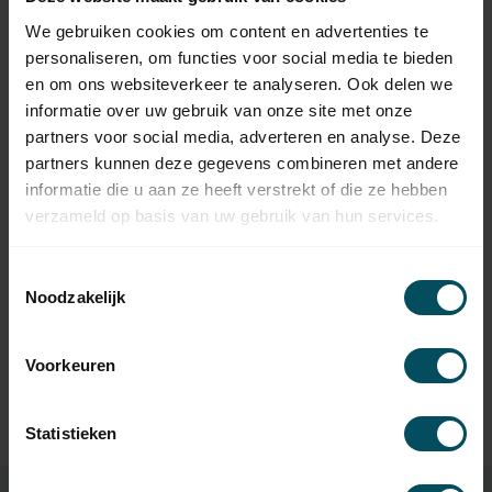
SELVE
We gebruiken cookies om content en advertenties te
Selve SE Plus, type 1
139,95
buismotor
personaliseren, om functies voor social media te bieden
Op voorraad
en om ons websiteverkeer te analyseren. Ook delen we
informatie over uw gebruik van onze site met onze
partners voor social media, adverteren en analyse. Deze
SELVE
Selve SEL Plus, type 1
partners kunnen deze gegevens combineren met andere
139,95
rolluikmotor
informatie die u aan ze heeft verstrekt of die ze hebben
Op voorraad
verzameld op basis van uw gebruik van hun services.
SELVE
Selve SE Plus RC, type 1
Toestemmingsselectie
174,95
rolluikmotor
Noodzakelijk
Op voorraad
Voorkeuren
SELVE
Selve SEL Plus RC , type 1
174,95
rolluikmotor
Op voorraad
Statistieken