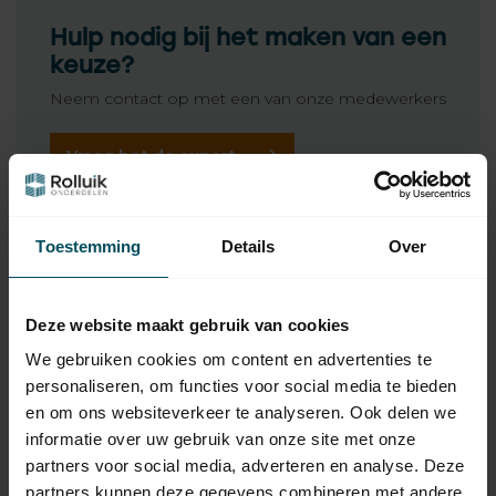
Hulp nodig bij het maken van een
keuze?
Neem contact op met een van onze medewerkers
Vraag het de expert
Toestemming
Details
Over
Gerelateerde producten
SELVE
Selve SP, type 3 buismotor
179,95
Deze website maakt gebruik van cookies
Op voorraad
We gebruiken cookies om content en advertenties te
personaliseren, om functies voor social media te bieden
SELVE
en om ons websiteverkeer te analyseren. Ook delen we
Selve motorsteun SP 3 -
groot, binnen vierkant 16
8,95
informatie over uw gebruik van onze site met onze
mm
partners voor social media, adverteren en analyse. Deze
Op voorraad
partners kunnen deze gegevens combineren met andere