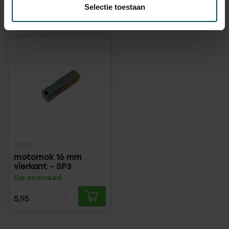
Selectie toestaan
Recent bekeken
SELVE
motornok 16 mm
vierkant - SP3
Op voorraad
5,95