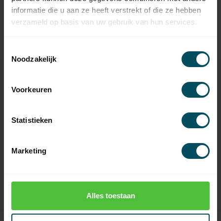
informatie die u aan ze heeft verstrekt of die ze hebben
SELVE
verzameld op basis van uw gebruik van hun services.
Selve motorsteun SP 3 -
8,96
klein, binnen vierkant 16 mm
Op voorraad
Toestemmingsselectie
Noodzakelijk
Voorkeuren
Specificaties
Statistieken
Artikelnummer
4801
Marketing
EAN Code
7432257890883
SKU
28 60 10
Alles toestaan