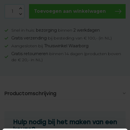
Toevoegen aan winkelwagen
Snel in huis:
bezorging
binnen
2 werkdagen
Gratis verzending
bij besteding van € 100,- (in NL)
Aangesloten bij
Thuiswinkel Waarborg
Gratis retourneren
binnen 14 dagen (producten boven
de € 20,- in NL)
Productomschrijving
Hulp nodig bij het maken van een
keuze?