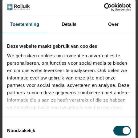
Neem contact op met een van onze medewerkers
Toestemming
Details
Over
Vraag het de expert
Deze website maakt gebruik van cookies
Gerelateerde producten
We gebruiken cookies om content en advertenties te
personaliseren, om functies voor social media te bieden
TypeError: Failed to fetch
en om ons websiteverkeer te analyseren. Ook delen we
https://www.rolluikonderdelen.nl/nl/merken/cherubini/m
informatie over uw gebruik van onze site met onze
otorsteunen-rolluikmotor/
partners voor social media, adverteren en analyse. Deze
partners kunnen deze gegevens combineren met andere
informatie die u aan ze heeft verstrekt of die ze hebben
verzameld op basis van uw gebruik van hun services.
Specificaties
Toestemmingsselectie
Noodzakelijk
Artikelnummer
3857