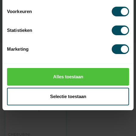
EAN Code
7432257571522
Voorkeuren
SKU
A3506-0555
Statistieken
Marketing
Recent bekeken
Alles toestaan
Selectie toestaan
CHERUBINI