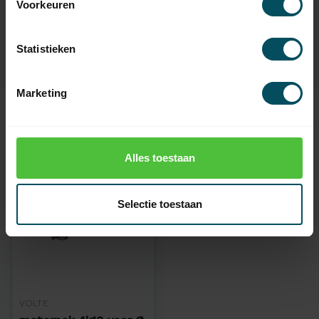
EAN Code
7432257987972
Voorkeuren
SKU
1004332
Statistieken
Marketing
Recent bekeken
Alles toestaan
Selectie toestaan
VOLTE