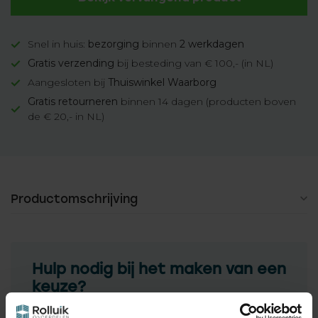
Snel in huis:
bezorging
binnen
2 werkdagen
Gratis verzending
bij besteding van € 100,- (in NL)
Aangesloten bij
Thuiswinkel Waarborg
Gratis retourneren
binnen 14 dagen (producten boven
de € 20,- in NL)
Productomschrijving
Hulp nodig bij het maken van een
keuze?
Neem contact op met een van onze medewerkers