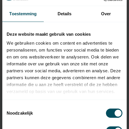
Vraag het de expert
Toestemming
Details
Over
Deze website maakt gebruik van cookies
Gerelateerde producten
We gebruiken cookies om content en advertenties te
VOLTE
personaliseren, om functies voor social media te bieden
Volte 40 WT buismotor
met mechanische
103,95
en om ons websiteverkeer te analyseren. Ook delen we
afstelling
informatie over uw gebruik van onze site met onze
Op voorraad
partners voor social media, adverteren en analyse. Deze
partners kunnen deze gegevens combineren met andere
informatie die u aan ze heeft verstrekt of die ze hebben
verzameld op basis van uw gebruik van hun services.
Specificaties
Toestemmingsselectie
Noodzakelijk
Artikelnummer
5517