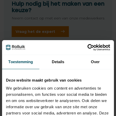
Hulp nodig bij het maken van een
keuze?
Neem contact op met een van onze medewerkers
Vraag het de expert
Gerelateerde producten
Toestemming
Details
Over
SELVE
69,95
Selve Eco, type 2
buismotor
Deze website maakt gebruik van cookies
We gebruiken cookies om content en advertenties te
SELVE
Selve Motorsteun voor
personaliseren, om functies voor social media te bieden
buismotor met starhead
4,95
motorkop
en om ons websiteverkeer te analyseren. Ook delen we
Op voorraad
informatie over uw gebruik van onze site met onze
partners voor social media, adverteren en analyse. Deze