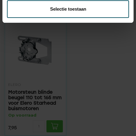
Selectie toestaan
Recent bekeken
ELERO
Motorsteun blinde
beugel 110 tot 165 mm
voor Elero Starhead
buismotoren
Op voorraad
7,95