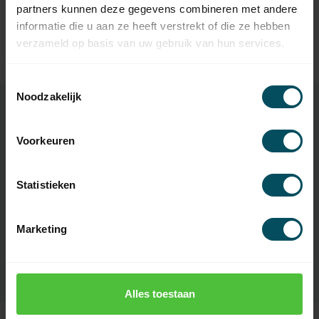
partners kunnen deze gegevens combineren met andere
SELVE
Selve Motorsteun blinde
informatie die u aan ze heeft verstrekt of die ze hebben
beugel 165 tot 225 m voor
8,95
StarHead buismotor
verzameld op basis van uw gebruik van hun services.
Op voorraad
Toestemmingsselectie
Noodzakelijk
Specificaties
Voorkeuren
Statistieken
Artikelnummer
1893
EAN Code
7432257081052
Marketing
SKU
280190
Alles toestaan